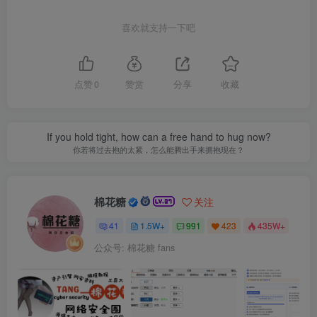
喜欢就支持一下吧
点赞
0
赞赏
分享
收藏
If you hold tight, how can a free hand to hug now?
你若将过去抱的太紧，怎么能腾出手来拥抱现在？
棉花糖
关注
41
1.5W+
991
423
435W+
公众号: 棉花糖 fans