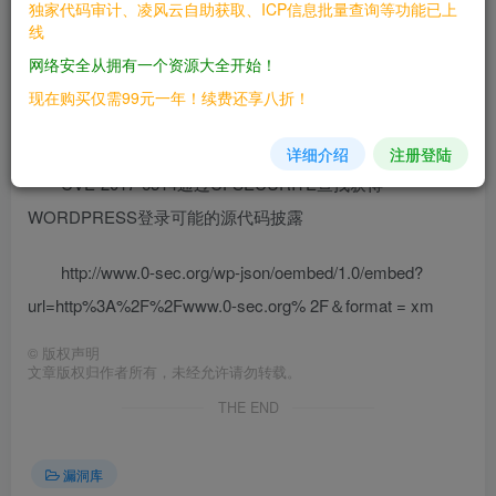
二、漏洞影响
独家代码审计、凌风云自助获取、ICP信息批量查询等功能已上
线
————
网络安全从拥有一个资源大全开始！
三、复现过程
现在购买仅需99元一年！续费还享八折！
————
详细介绍
注册登陆
CVE-2017-6514通过CFSECURITE查找获得
WORDPRESS登录可能的源代码披露
http://www.0-sec.org/wp-json/oembed/1.0/embed?
url=http%3A%2F%2Fwww.0-sec.org% 2F＆format = xm
©
版权声明
文章版权归作者所有，未经允许请勿转载。
THE END
漏洞库