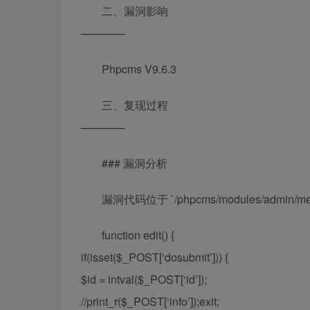
二、漏洞影响
————
Phpcms V9.6.3
三、复现过程
————
### 漏洞分析
漏洞代码位于 `/phpcms/modules/admin/me
function edit() {
if(isset($_POST[‘dosubmit’])) {
$id = intval($_POST[‘id’]);
//print_r($_POST[‘info’]);exit;