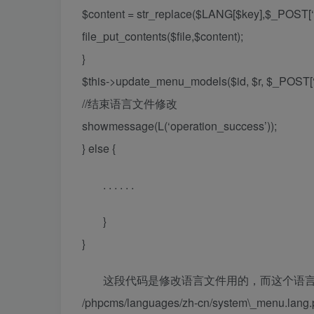
$content = str_replace($LANG[$key],$_POST[‘l
file_put_contents($file,$content);
}
$this->update_menu_models($id, $r, $_POST[‘i
//结束语言文件修改
showmessage(L(‘operation_success’));
} else {
. . . . . .
}
}
这段代码是修改语言文件用的，而这个语
/phpcms/languages/zh-cn/system\_menu.lang