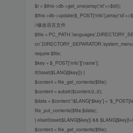
$r = $this->db->get_one(array(‘id’=>$id));
$this->db->update($_POST[‘info’],array(‘id’=>$i
//修改语言文件
$file = PC_PATH.’languages’.DIRECTORY_S
cn’.DIRECTORY_SEPARATOR.’system_menu.l
require $file;
$key = $_POST[‘info’][‘name’];
if(!isset($LANG[$key])) {
$content = file_get_contents($file);
$content = substr($content,0,-2);
$data = $content.”\$LANG[‘$key’] = ‘$_POST[la
file_put_contents($file,$data);
} elseif(isset($LANG[$key]) && $LANG[$key]!=
$content = file_get_contents($file);