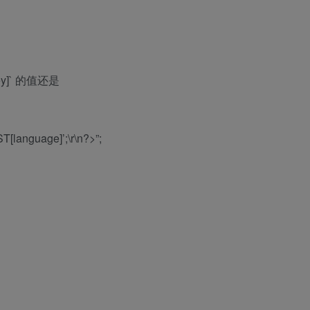
key]` 的值还是
T[language]’;\r\n?>”;