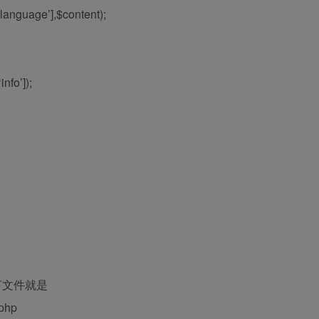
anguage’],$content);
nfo’]);
言文件就是
.php