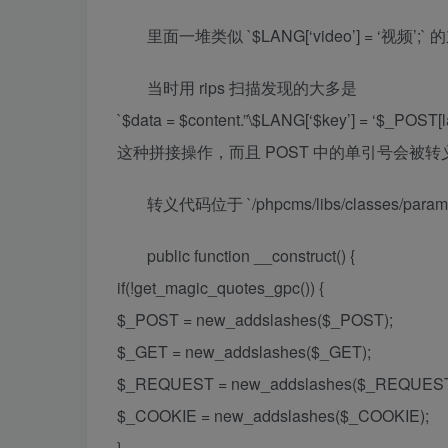
里面一堆类似 `$LANG[‘video’] = ‘视频’;`
当时用 rips 扫描发现的大多是
`$data = $content.”\$LANG[‘$key’] = ‘$_POST[la
这种拼接操作，而且 POST 中的单引号会被
转义代码位于 `/phpcms/libs/classes/param.
public function __construct() {
if(!get_magic_quotes_gpc()) {
$_POST = new_addslashes($_POST);
$_GET = new_addslashes($_GET);
$_REQUEST = new_addslashes($_REQUEST
$_COOKIE = new_addslashes($_COOKIE);
}