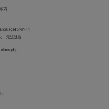
 的东西
nguage]’;\r\n?>”;`
转义，无法逃逸
class.php`
);