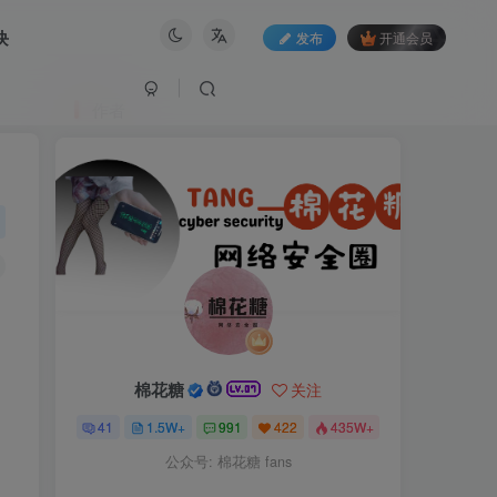
块
发布
开通会员
作者
棉花糖
关注
41
1.5W+
991
422
435W+
公众号: 棉花糖 fans