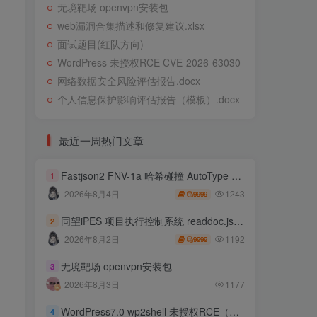
无境靶场 openvpn安装包
web漏洞合集描述和修复建议.xlsx
面试题目(红队方向)
WordPress 未授权RCE CVE-2026-63030
网络数据安全风险评估报告.docx
个人信息保护影响评估报告（模板）.docx
最近一周热门文章
Fastjson2 FNV-1a 哈希碰撞 AutoType 绕过远程代码执行
1
1243
2026年8月4日
9999
同望iPES 项目执行控制系统 readdoc.jsp存在任意文件读取
2
1192
2026年8月2日
9999
无境靶场 openvpn安装包
3
2026年8月3日
1177
WordPress7.0 wp2shell 未授权RCE（CVE-2026-63030 CVE-2026-60137）
4