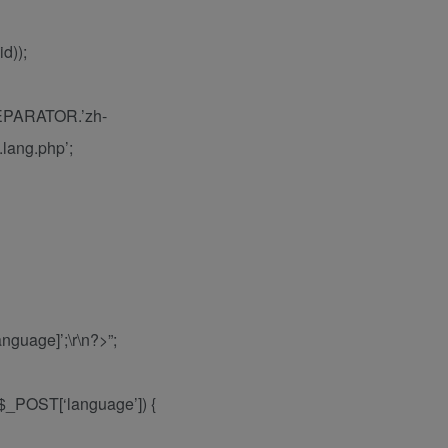
d));
EPARATOR.’zh-
ang.php’;
nguage]’;\r\n?>”;
$_POST[‘language’]) {