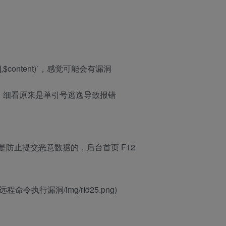
uage’],$content)`，感觉可能会有漏洞
了，细看原来是单引号逃逸导致报错
这个是防止提交恶意数据的，后台首页 F12
3_后台远程命令执行漏洞/img/rId25.png)