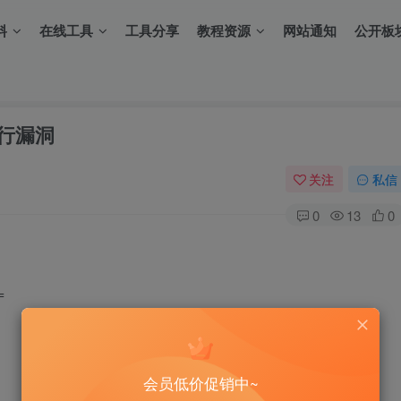
料
在线工具
工具分享
教程资源
网站通知
公开板
执行漏洞
关注
私信
0
13
0
=
会员低价促销中~