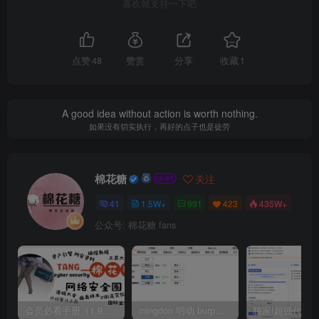
喜欢就支持一下吧
点赞
48
赞赏
分享
收藏
1
A good idea without action is worth nothing.
如果没有切实执行，再好的点子也是徒劳
棉花糖
关注
41
1.5W+
991
423
435W+
公众号: 棉花糖 fans
会员必看手册（1.9.0版本 26.4.5更新）
mingdon 明动 burp插件0.2.6版本 本地时间校验去除版