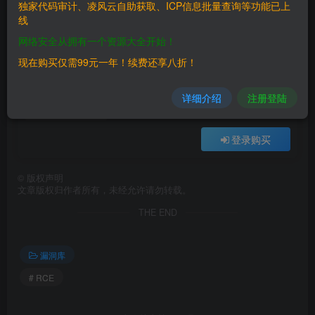
独家代码审计、凌风云自助获取、ICP信息批量查询等功能已上
线
付费阅读
已售 369
FineReport 帆软报表前台远程代码执行
网络安全从拥有一个资源大全开始！
此内容为付费阅读，请付费后查看
现在购买仅需99元一年！续费还享八折！
9999
积分
详细介绍
注册登陆
1
糖心会员
登录购买
©
版权声明
文章版权归作者所有，未经允许请勿转载。
THE END
漏洞库
# RCE