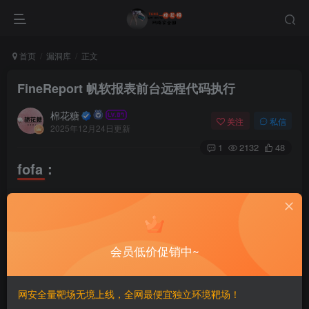
首页
漏洞库
正文
FineReport 帆软报表前台远程代码执行
棉花糖
关注
私信
2025年12月24日更新
1
2132
48
fofa：
暂无
poc:
会员低价促销中~
此处内容已隐藏，请付费后查看
网安全量靶场无境上线，全网最便宜独立环境靶场！