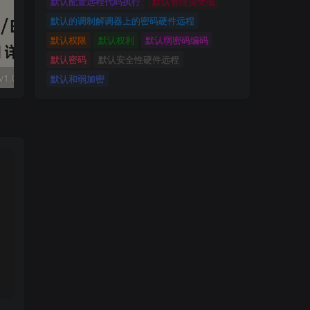
默认配置远程代码执行
默认管理员凭据
默认的调制解调器上的密码硬件远程
默认权限
默认权利
默认弱密码编码
默认密码
默认安全性硬件远程
大华 evo-runs/v1.0/receive RCE
FineReport 帆软报表前台远程代码执行
wps 远程代码
默认和弱加密