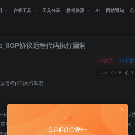
料
在线工具
工具分享
教程资源
AI
网站通知
公
phere_IIOP协议远程代码执行漏洞
关注
私信
0
15
0
 IIOP协议远程代码执行漏洞
 Server 是一种高性能的 Java 应用服务器，可用于构建、运行、集成、保
用。2020年6月IBM官方发布了 WebSphere远程代码执行 的
会员低价促销中~
攻击者可构造特殊的iiop数据包发送至WebSphere服务器默认的