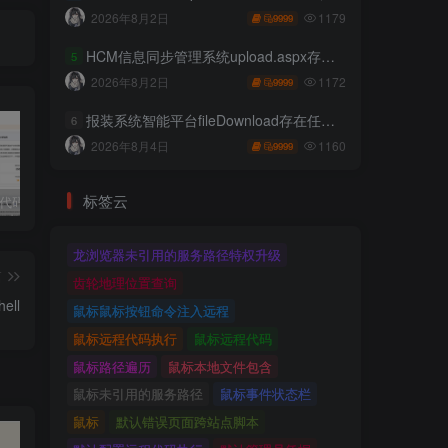
1179
2026年8月2日
9999
HCM信息同步管理系统upload.aspx存在任意文件上传
5
1172
2026年8月2日
9999
报装系统智能平台fileDownload存在任意文件读取
6
1160
2026年8月4日
9999
标签云
独家!超强代码审计工具上线！免费会员等你来嫖！
2025 hw 有poc的漏洞集合
技术文章投稿兑换会员规则
龙浏览器未引用的服务路径特权升级
篇
齿轮地理位置查询
ell
鼠标鼠标按钮命令注入远程
鼠标远程代码执行
鼠标远程代码
鼠标路径遍历
鼠标本地文件包含
鼠标未引用的服务路径
鼠标事件状态栏
鼠标
默认错误页面跨站点脚本