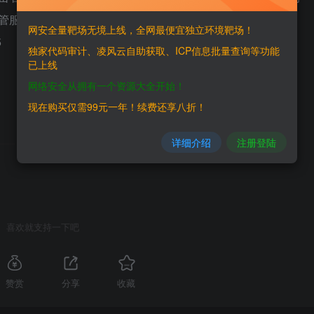
，漏洞影响版本范围为9.0.0.0 – 9.0.5.4、8.5.0.0 –
网安全量靶场无境上线，全网最便宜独立环境靶场！
5
独家代码审计、凌风云自助获取、ICP信息批量查询等功能
已上线
网络安全从拥有一个资源大全开始！
现在购买仅需99元一年！续费还享八折！
详细介绍
注册登陆
THE END
喜欢就支持一下吧
赞赏
分享
收藏