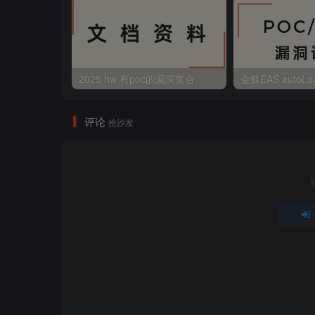
2025 hw 有poc的漏洞集合
评论
抢沙发