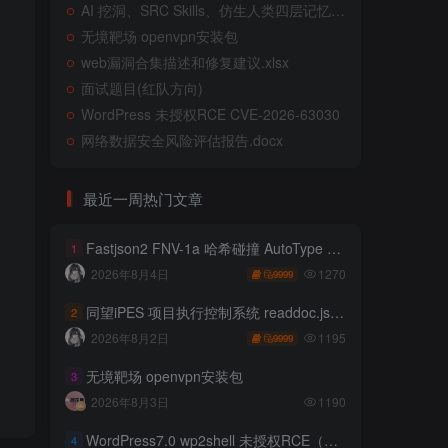
AI 挖洞、SRC Skills、仿生人类四层记忆系统
无境靶场 openvpn安装包
web漏洞合集描述和修复建议.xlsx
面试题目(红队方向)
WordPress 未授权RCE CVE-2026-63030
网络数据安全风险评估报告.docx
最近一周热门文章
Fastjson2 FNV-1a 哈希碰撞 AutoType 绕过远程代码执行
1
1270
2026年8月4日
9999
同望iPES 项目执行控制系统 readdoc.jsp存在任意文件读取
2
1195
2026年8月2日
9999
无境靶场 openvpn安装包
3
2026年8月3日
1190
WordPress7.0 wp2shell 未授权RCE（CVE-2026-63030 CVE-2026-60137）
4