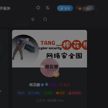
开板块
发布
开通会员
作者
棉花糖
关注
护
41
1.5W+
991
423
435W+
公众号: 棉花糖 fans