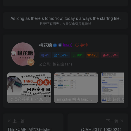
As long as there s tomorrow, today s always the startng lne.
只要还有明天，今天就永远是起跑线
棉花糖
关注
41
1.5W+
991
423
435W+
公众号: 棉花糖 fans
会员必看手册（1.9.0版本 26.4.5更新）
mingdon 明动 burp插件0.2.6版本 本地时间校验去除版
上一篇
下一篇
ThinkCMF_缓存Getshell
（CVE-2017-1002024）