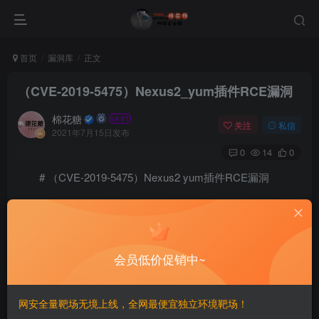
首页
漏洞库
正文
（CVE-2019-5475）Nexus2_yum插件RCE漏洞
棉花糖
关注
私信
2021年7月15日发布
0
14
0
# （CVE-2019-5475）Nexus2 yum插件RCE漏洞
======================================
一、漏洞简介
会员低价促销中~
————
网安全量靶场无境上线，全网最便宜独立环境靶场！
该漏洞默认存在部署权限账号，成功登录后可使用”