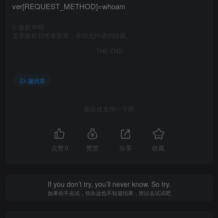
ver[REQUEST_METHOD]=whoam
©
版权声明
文章版权归作者所有，未经允许请勿转载。
THE END
漏洞库
喜欢就支持一下吧
点赞
0
赞赏
分享
收藏
If you don’t try, you’ll never know. So try.
如果你不去试，你永远也不知道结果，所以去试试吧