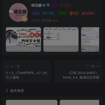
棉花糖
关注
41
1.5W+
991
423
435W+
公众号: 棉花糖 fans
会员必看手册（1.9.0版本 26.4.5更新）
mingdon 明动 burp插件0.2.6版本 本地时间校验去除版
上一篇
下一篇
5.1.3_=ThinkPHP5_=5.1.25_sql
（CVE-2018-20607）
注入漏洞
Imcat_4.4_敏感信息泄露
相关推荐