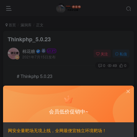
首页
漏洞库
正文
Thinkphp_5.0.23
棉花糖
关注
私信
2021年7月15日发布
0
49
0
# Thinkphp 5.0.23
===============
一、漏洞简介
会员低价促销中~
————
网安全量靶场无境上线，全网最便宜独立环境靶场！
二、漏洞影响