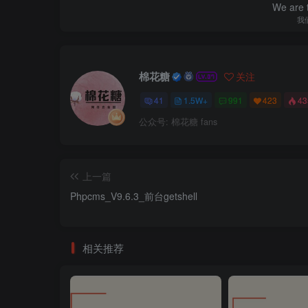
We are t
我
棉花糖
关注
41
1.5W+
991
423
4
公众号: 棉花糖 fans
上一篇
Phpcms_V9.6.3_前台getshell
相关推荐