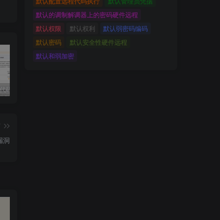
默认配置远程代码执行
默认管理员凭据
默认的调制解调器上的密码硬件远程
默认权限
默认权利
默认弱密码编码
默认密码
默认安全性硬件远程
默认和弱加密
独家!超强代码审计工具上线！免费会员等你来嫖！
2025 hw 有poc的漏洞集合
技术文章投稿兑换会员规则
篇
入漏洞