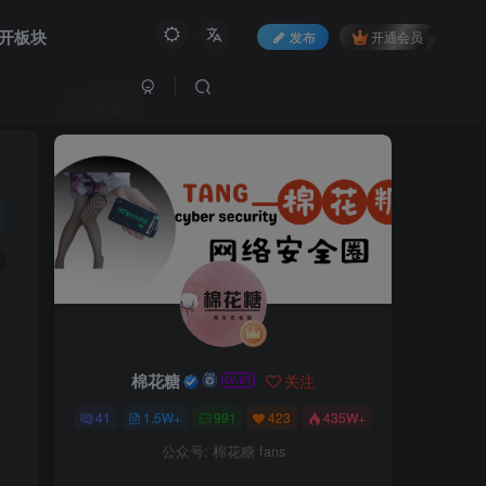
开板块
发布
开通会员
作者
棉花糖
关注
41
1.5W+
991
423
435W+
公众号: 棉花糖 fans