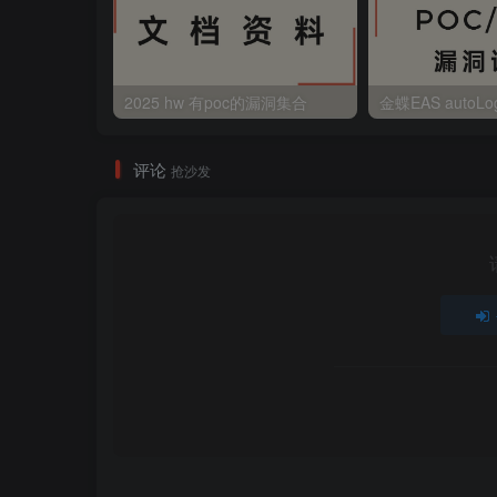
2025 hw 有poc的漏洞集合
评论
抢沙发