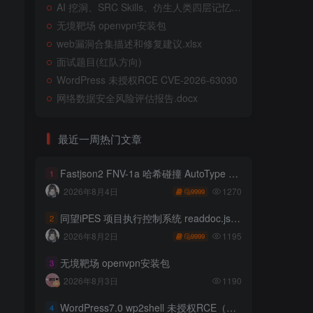
AI 挖洞、SRC Skills、仿生人类四层记忆系统
无境靶场 openvpn安装包
web漏洞合集描述和修复建议.xlsx
面试题目(红队方向)
WordPress 未授权RCE CVE-2026-63030
网络数据安全风险评估报告.docx
最近一周热门文章
Fastjson2 FNV-1a 哈希碰撞 AutoType 绕过远程代码执行
1
1270
2026年8月4日
9999
同望iPES 项目执行控制系统 readdoc.jsp存在任意文件读取
2
1195
2026年8月2日
9999
无境靶场 openvpn安装包
3
2026年8月3日
1190
WordPress7.0 wp2shell 未授权RCE（CVE-2026-63030 CVE-2026-60137）
4