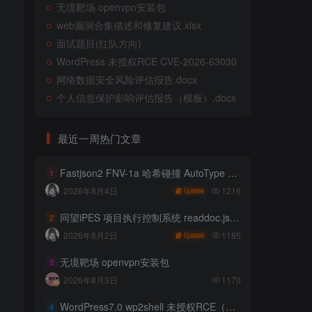
无境靶场 openvpn安装包
web漏洞合集描述和修复建议.xlsx
面试题目(红队方向)
WordPress 未授权RCE CVE-2026-63030
网络数据安全风险评估报告.docx
个人信息保护影响评估报告（模板）.docx
最近一周热门文章
Fastjson2 FNV-1a 哈希碰撞 AutoType 绕过远程代码执行
1
1216
2026年8月4日
9999
同望iPES 项目执行控制系统 readdoc.jsp存在任意文件读取
2
1185
2026年8月2日
9999
无境靶场 openvpn安装包
3
2026年8月3日
1170
WordPress7.0 wp2shell 未授权RCE（CVE-2026-63030 CVE-2026-60137）
4