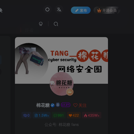
块
发布
开通会员
作者
棉花糖
关注
0
1.5W+
991
422
435W+
公众号: 棉花糖 fans