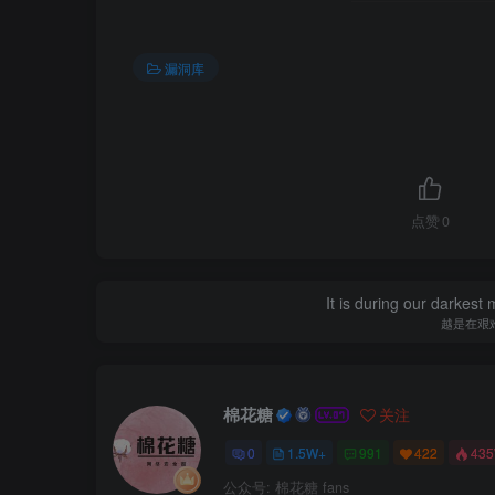
漏洞库
点赞
0
It is during our darkest
越是在艰
棉花糖
关注
0
1.5W+
991
422
43
公众号: 棉花糖 fans