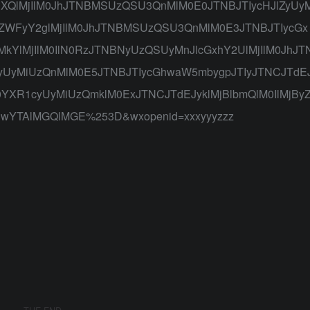
XQlMjIlM0JhJTNBMSUzQSU3QnMlM0E0JTNBJTIycHJlZyUy
zZWFyY2glMjIlM0JhJTNBMSUzQSU3QnMlM0E3JTNBJTIycGx
MkYlMjIlM0IlN0RzJTNBNyUzQSUyMnJlcGxhY2UlMjIlM0JhJT
yUyMiUzQnMlM0E5JTNBJTIycGhwaW5mbygpJTIyJTNCJTdE
YXR1cyUyMiUzQmklM0ExJTNCJTdEJyklMjBlbmQlM0IlMjBy
wYTAlMGQlMGE%253D&wxopenid=xxxyyyzzz