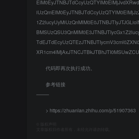
ElM0EyJTNBJTdCcyUzQTYlM0ElMjJvdXRwd
iUzQmElM0EyJTNBJTdCcyUzQTYlM0ElMjJ
1Z2lucyUyMiUzQnMlM0E0JTNBJTIyJTJGLiol
BMSUzQSU3QnMlM0E3JTNBJTIycGx1Z2luc
TdEJTdEcyUzQTEzJTNBJTIycmV3cml0ZXN0
XR1cm4lMjAxJTNCJTBkJTBhJTI0MSUwZCU
代码即再次执行成功。
参考链接
——–
> https://zhuanlan.zhihu.com/p/51907363
©
版权声明
文章版权归作者所有，未经允许请勿转载。