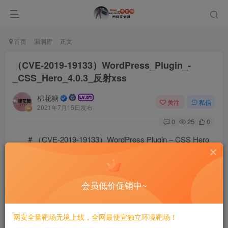
首页
漏洞库
正文
（CVE-2019-19133）WordPress_Plugin_-
_CSS_Hero_4.0.3_反射xss
棉花糖
关注
私信
2021年7月15日发布
0
25
0
# （CVE-2019-19133）WordPress Plugin – CSS Hero
4.0.3 反射xss
===================
会员低价促销中~
一、漏洞简介
网安全量靶场无境上线，全网最便宜独立环境靶场！
————