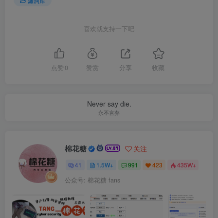
漏洞库
喜欢就支持一下吧
点赞
0
赞赏
分享
收藏
Never say die.
永不言弃
棉花糖
关注
41
1.5W+
991
423
435W+
公众号: 棉花糖 fans