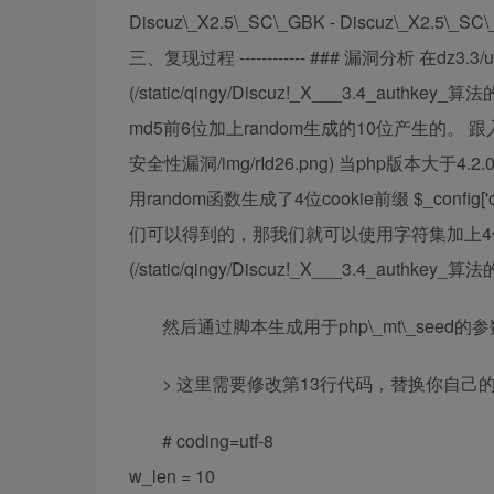
Discuz\_X2.5\_SC\_GBK - Discuz\_X2.5\_SC\
三、复现过程 ------------ ### 漏洞分析 在dz3.3/uploa
(/static/qingy/Discuz!_X___3.4_auth
md5前6位加上random生成的10位产生的。 跟入random函
安全性漏洞/img/rId26.png) 当php版本大
用random函数生成了4位cookie前缀 $_config['cook
们可以得到的，那我们就可以使用字符集加上4位
(/static/qingy/Discuz!_X___3.4_auth
然后通过脚本生成用于php\_mt\_seed的参
> 这里需要修改第13行代码，替换你自己的c
# coding=utf-8
w_len = 10