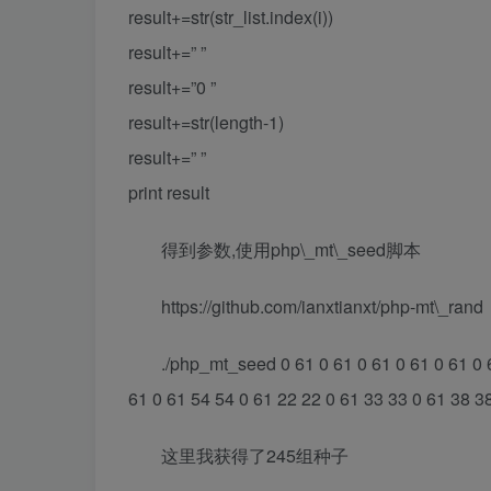
result+=str(str_list.index(i))
result+=” ”
result+=”0 ”
result+=str(length-1)
result+=” ”
print result
得到参数,使用php\_mt\_seed脚本
https://github.com/ianxtianxt/php-mt\_rand
./php_mt_seed 0 61 0 61 0 61 0 61 0 61 0 6
61 0 61 54 54 0 61 22 22 0 61 33 33 0 61 38 38 
这里我获得了245组种子