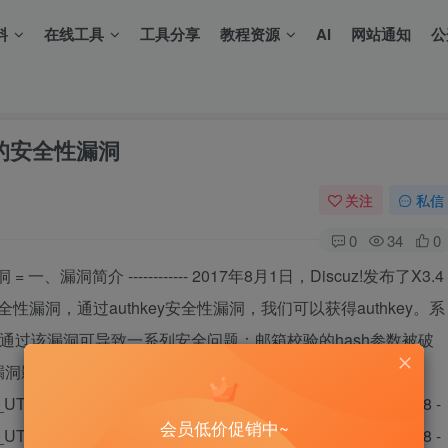
料
在线工具
工具分享
教程资源
AI
网站通知
公
_算法的安全性漏洞
关注
私信
0
34
0
漏洞 = 一、漏洞简介 ------------ 2017年8月1日，Discuz!发布了X3.4
性漏洞，通过authkey安全性漏洞，我们可以获得authkey。系
e算法，通过该漏洞可导致一系列安全问题：邮箱校验的hash参数被破
------ php\>5.3+php-curl\<=7.54 -
UTF8 - Discuz\_X3.3\_TC\_BIG5 - Discuz\_X3.3\_TC\_UTF8 -
会员低价促销中~
UTF8 - Discuz\_X3.2\_TC\_BIG5 - Discuz\_X3.2\_TC\_UTF8 -