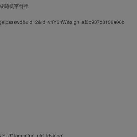
生成随机字符串
d=getpasswd&uid=2&id=vnY6nW&sign=af3b937d0132a06b
}”.format(url, uid, idstring)