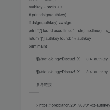
authkey = prefix + s
# print dsign(authkey)
if dsign(authkey) == sign:
print “[*] found used time: ” + str(time.time() – s
return “[*] authkey found: ” + authkey
print main()
![](/static/qingy/Discuz!_X___3.4_au
![](/static/qingy/Discuz!_X___3.4_au
参考链接
——–
> https://lorexxar.cn/2017/08/31/