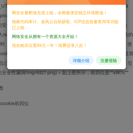
_UTF8 - Discuz\_X2.5\_TC\_BIG5 - Discuz\_X2.5\_TC\_UTF8
网安全量靶场无境上线，全网最便宜独立环境靶场！
d/install/index.php 346行 ![]
独家代码审计、凌风云自助获取、ICP信息批量查询等功能
key_算法的安全性漏洞/img/rId25.png) 我们看到authkey是由多个参数的
已上线
数 ![](/static/qingy/Discuz!_X___3.4_authkey_算法的
网络安全从拥有一个资源大全开始！
于4.2.0时，随机数种子不会改变 我们可以看到在生成authkey之后，使
现在购买仅需99元一年！续费还享八折！
ie']['cookiepre'] = random(4).'_'; 那么这4位cookie前缀就是
详细介绍
注册登陆
已知字符，爆破随机数种子。 首先我们需要先获得4位字符 ![]
key_算法的安全性漏洞/img/rId27.png) > 如上图所示，前四位是**sW7c**
数
ookie前四位