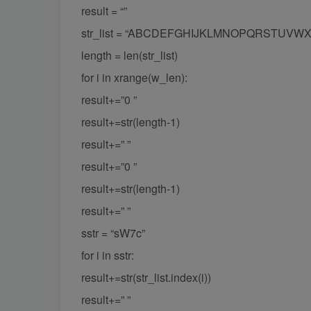
result = “”
str_list = “ABCDEFGHIJKLMNOPQRSTUVWXYZ
length = len(str_list)
for i in xrange(w_len):
result+=”0 ”
result+=str(length-1)
result+=” ”
result+=”0 ”
result+=str(length-1)
result+=” ”
sstr = “sW7c”
for i in sstr:
result+=str(str_list.index(i))
result+=” ”