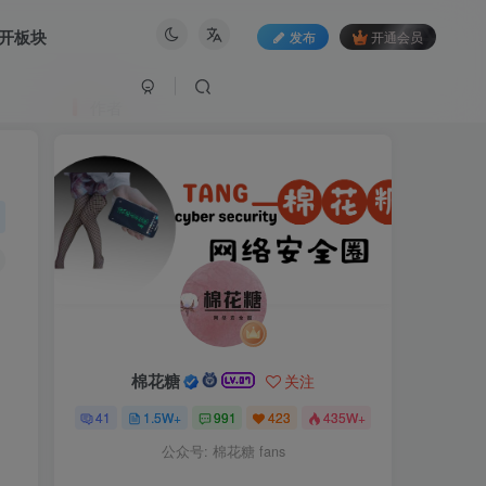
开板块
发布
开通会员
作者
棉花糖
关注
41
1.5W+
991
423
435W+
公众号: 棉花糖 fans