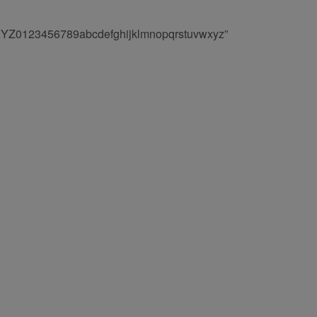
0123456789abcdefghijklmnopqrstuvwxyz”