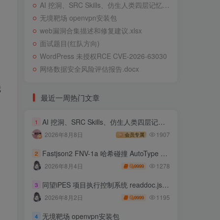
AI 挖洞、SRC Skills、仿生人类四层记忆系统
无境靶场 openvpn安装包
web漏洞合集描述和修复建议.xlsx
面试题目(红队方向)
WordPress 未授权RCE CVE-2026-63030
网络数据安全风险评估报告.docx
我
最近一周热门文章
AI 挖洞、SRC Skills、仿生人类四层记忆系统
1
2026年8月8日
1907
会员专属
Fastjson2 FNV-1a 哈希碰撞 AutoType 绕过远程代码执行
2
1278
2026年8月4日
9999
同望iPES 项目执行控制系统 readdoc.jsp存在任意文件读取
3
1195
2026年8月2日
9999
无境靶场 openvpn安装包
4