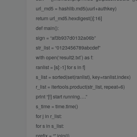
url_md5 = hashlib.md5(uurl+authkey)
return url_md5.hexdigest()[:16]
def main():
sign = “af3b937d0132a06b”
str_list = “0123456789abcdef”
with open(‘result2.txt’) as f:
ranlist = [s[:-1] for s in f]
s_list = sorted(set(ranlist), key=ranlist.index)
r_list = itertools.product(str_list, repeat=6)
print “[!] start running….”
s_time = time.time()
for j in r_list:
for s in s_list:
prefix = “”.join(j)