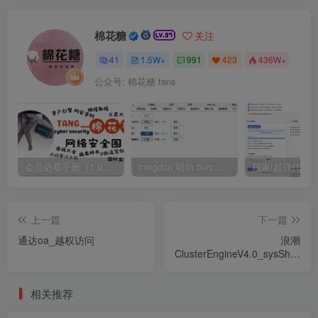
棉花糖
关注
41
1.5W+
991
423
436W+
公众号: 棉花糖 fans
会员必看手册（1.9.0版本 26.4.5更新）
mingdon 明动 burp插件0.2.6版本 本地时间校验去除版
上一篇
下一篇
通达oa_越权访问
浪潮
ClusterEngineV4.0_sysShell_
任意命令执行漏洞
相关推荐