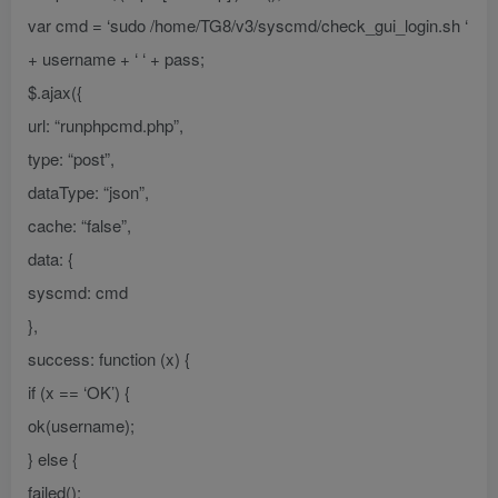
var cmd = ‘sudo /home/TG8/v3/syscmd/check_gui_login.sh ‘
+ username + ‘ ‘ + pass;
$.ajax({
url: “runphpcmd.php”,
type: “post”,
dataType: “json”,
cache: “false”,
data: {
syscmd: cmd
},
success: function (x) {
if (x == ‘OK’) {
ok(username);
} else {
failed();