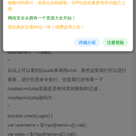
#代码审计
独家代码审计、凌风云自助获取、ICP信息批量查询等功能已上
线
该漏洞原因为在index.php文件中调用了
网络安全从拥有一个资源大全开始！
runphpcmd.php，其中一行代码为
现在购买仅需99元一年！续费还享八折！
“`
详细介绍
注册登陆
‘sudo /home/TG8/v3/syscmd/check_gui_login.sh ‘ +
username + ‘ ‘ + pass;
“`
从以上可以看到以sudo来调用cmd，显然这里我们可以进行
替换，进行任意命令执行。但是我们还有看一下
runphpcmd.php里面是否有对其的限制和过滤，
runphpcmd.php源码为：
“`
function checkLogin() {
var username = $(‘input[name=u]’).val();
var pass = $(‘input[name=p]’).val();