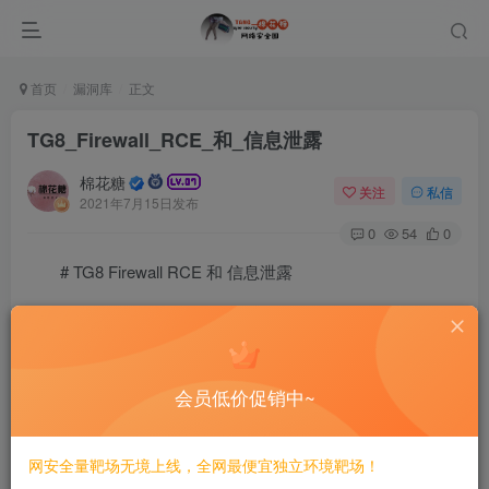
首页
漏洞库
正文
TG8_Firewall_RCE_和_信息泄露
棉花糖
关注
私信
2021年7月15日发布
0
54
0
# TG8 Firewall RCE 和 信息泄露
TG8 Firewall RCE 和 信息泄露
#漏洞影响
会员低价促销中~
TG8防火墙
网安全量靶场无境上线，全网最便宜独立环境靶场！