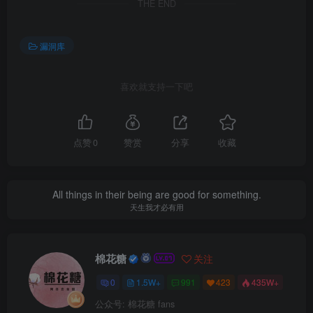
THE END
漏洞库
喜欢就支持一下吧
点赞
0
赞赏
分享
收藏
All things in their being are good for something.
天生我才必有用
棉花糖
关注
0
1.5W+
991
423
435W+
公众号: 棉花糖 fans