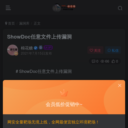
首页
漏洞库
正文
ShowDoc任意文件上传漏洞
棉花糖
关注
私信
2021年7月15日发布
0
66
0
# ShowDoc任意文件上传漏洞
ShowDoc一个非常适合IT团队的 API文档、技术文档工
具,存在任意文件上传漏洞
会员低价促销中~
#漏洞影响
网安全量靶场无境上线，全网最便宜独立环境靶场！
showdoc < 2.8.6 #漏洞复现 #FOFA ``` app="ShowDoc"