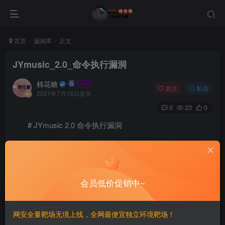
首页
漏洞库
正文
JYmusic_2.0_命令执行漏洞
棉花糖
关注
私信
2021年7月15日发布
0
23
0
# JYmusic 2.0 命令执行漏洞
===
一、漏洞简介
会员低价促销中~
————
网安全量靶场无境上线，全网最便宜独立环境靶场！
CNVD-2019-06251