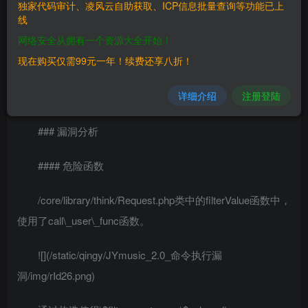
独家代码审计、凌风云自助获取、ICP信息批量查询等功能已上
线
二、漏洞影响
网络安全从拥有一个资源大全开始！
————
现在购买仅需99元一年！续费还享八折！
三、复现过程
详细介绍
注册登陆
————
### 漏洞分析
#### 危险函数
/core/library/think/Request.php类中的filterValue函数中，
使用了call\_user\_func函数。
![](/static/qingy/JYmusic_2.0_命令执行漏
洞/img/rId26.png)