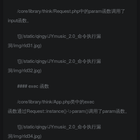
/core/library/think/Request.php中的param函数调用了
input函数。
![](/static/qingy/JYmusic_2.0_命令执行漏
洞/img/rId31.jpg)
![](/static/qingy/JYmusic_2.0_命令执行漏
洞/img/rId32.jpg)
#### exec 函数
/core/library/think/App.php类中的exec
函数通过Request::instance()-\>param()调用了param函数。
![](/static/qingy/JYmusic_2.0_命令执行漏
洞/img/rId34.jpg)