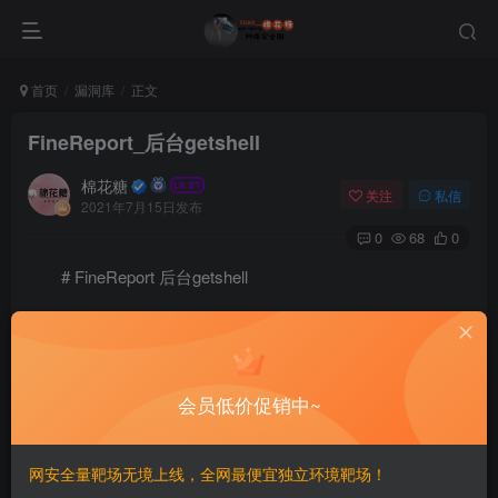
首页
漏洞库
正文
FineReport_后台getshell
棉花糖
关注
私信
2021年7月15日发布
0
68
0
# FineReport 后台getshell
=======================
一、漏洞简介
会员低价促销中~
————
网安全量靶场无境上线，全网最便宜独立环境靶场！
二、漏洞影响