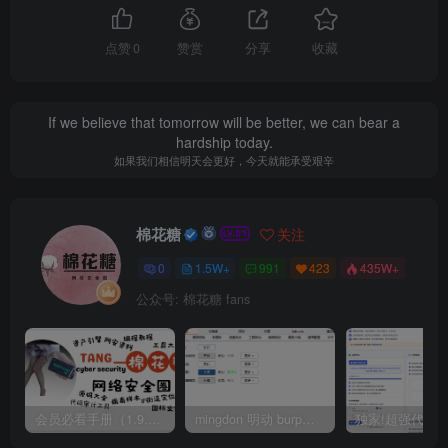
点赞
0
赞赏
分享
收藏
If we believe that tomorrow will be better, we can bear a
hardship today.
如果我们相信明天会更好，今天就能承受艰辛
棉花糖
关注
0
1.5W+
991
423
435W+
公众号: 棉花糖 fans
会员必看手册（1.9.0版本 26.4.5更新）
mingdon 明动 burp插件0.2.6版本 本地时间校验去除版