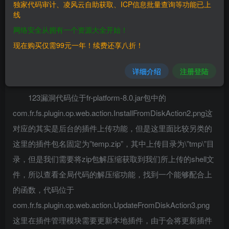
独家代码审计、凌风云自助获取、ICP信息批量查询等功能已上
————
线
网络安全从拥有一个资源大全开始！
FineReport v8.0
现在购买仅需99元一年！续费还享八折！
三、复现过程
详细介绍
注册登陆
————
123漏洞代码位于fr-platform-8.0.jar包中的
com.fr.fs.plugin.op.web.action.InstallFromDiskAction2.png这
对应的其实是后台的插件上传功能，但是这里面比较另类的
这里的插件包名固定为”temp.zip”，其中上传目录为\”tmp\”目
录，但是我们需要将zip包解压缩获取到我们所上传的shell文
件，所以查看全局代码的解压缩功能，找到一个能够配合上
的函数，代码位于
com.fr.fs.plugin.op.web.action.UpdateFromDiskAction3.png
这里在插件管理模块需要更新本地插件，由于会将更新插件