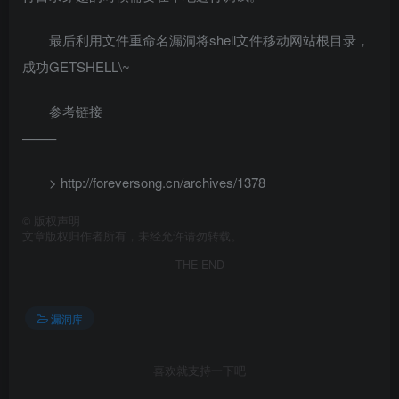
最后利用文件重命名漏洞将shell文件移动网站根目录，
成功GETSHELL\~
参考链接
——–
> http://foreversong.cn/archives/1378
©
版权声明
文章版权归作者所有，未经允许请勿转载。
THE END
漏洞库
喜欢就支持一下吧