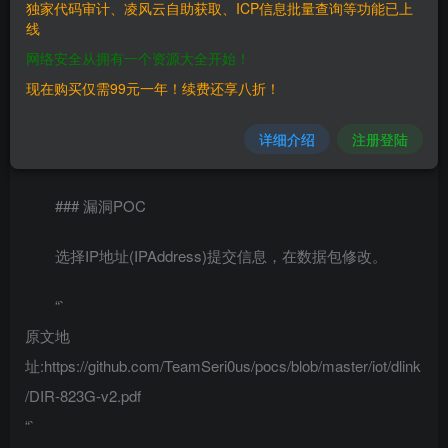
独家代码审计、凌风云自助获取、ICP信息批量查询等功能已上
线
“`
网络安全从拥有一个资源大全开始！
这个问题存在于DIR823GA1固件FW102B03版本，网关
现在购买仅需99元一年！续费还享八折！
(Gateway”)的选项设置静态路由(SetStaticRouterSettings)，
IP地址选项(IPAddress”)，存在命令注入。
详细介绍
注册登陆
“`
### 漏洞POC
选择IP地址(IPAddress)提交信息，在数据包修改。
“`
原文地
址:https://github.com/TeamSeri0us/pocs/blob/master/iot/dlink
/DIR-823G-v2.pdf
“`