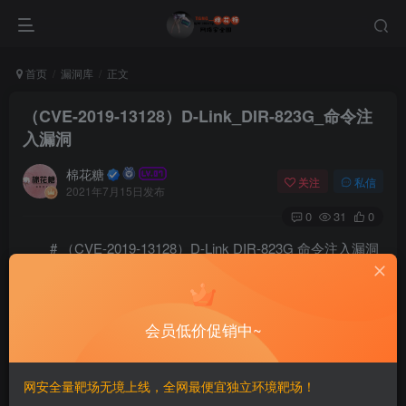
首页
漏洞库
正文
（CVE-2019-13128）D-Link_DIR-823G_命令注
入漏洞
棉花糖
关注
私信
2021年7月15日发布
0
31
0
# （CVE-2019-13128）D-Link DIR-823G 命令注入漏洞
“`
DIR823GA1_FW102B03
会员低价促销中~
“`
网安全量靶场无境上线，全网最便宜独立环境靶场！
## 漏洞描述