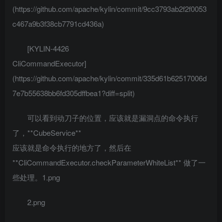
(https://github.com/apache/kylin/commit/9cc3793ab2f2f0053
c467a9b3f38cb7791cd436a)
[KYLIN-4426
CliCommandExecutor]
(https://github.com/apache/kylin/commit/335d61b62517006d
7e7b55638bb6fd305dffbea1?diff=split)
可以看到动刀子的位置，应该就是漏洞点的命令执行
了，**CubeService**
应该就是命令执行的地方了，然后在
**CliCommandExecutor.checkParameterWhiteList** 做了一
些处理。1.png
2.png