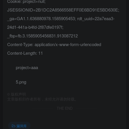
Cookie: project=null;
JSESSIONID=2B1DC2A8566558EFF0E6BD91E5BD630E;
_ga=GA1.1.636880978.1585905453; rdt_uuid=22a7eaa3-
24d1-441a-b4fd-2f87dfe0197f;
_fbp=fb.3.1585905456831.913087212
Content-Type: application/x-www-form-urlencoded
Content-Length: 11
project=aaa
5.png
©
版权声明
文章版权归作者所有，未经允许请勿转载。
THE END
漏洞库