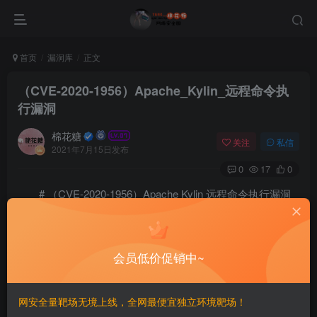
首页
漏洞库
正文
（CVE-2020-1956）Apache_Kylin_远程命令执
行漏洞
棉花糖
关注
私信
2021年7月15日发布
0
17
0
# （CVE-2020-1956）Apache Kylin 远程命令执行漏洞
======
会员低价促销中~
一、漏洞简介
————
网安全量靶场无境上线，全网最便宜独立环境靶场！