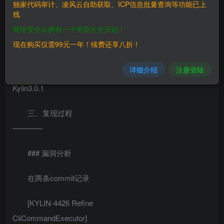
二、漏洞影响
独家代码审计、凌风云自助获取、ICP信息批量查询等功能已上
线
————
网络安全从拥有一个资源大全开始！
Kylin 2.3.0 – 2.3.2Kylin 2.4.0 – 2.4.1Kylin 2.5.0 –
现在购买仅需99元一年！续费还享八折！
2.5.2Kylin 2.6.0 – 2.6.5Kylin 3.0.0-alpha, Kylin 3.0.0-alpha2,
详细介绍
注册登陆
Kylin 3.0.0-beta, Kylin 3.0.0,
Kylin3.0.1
三、复现过程
————
### 漏洞分析
在两条commit记录
[KYLIN-4426 Refine
CliCommandExecutor]