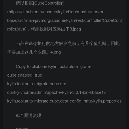
所以根据[CubeController]
(https://github.com/apache/kylin/blob/master/server-
base/src/main/java/org/apache/kylin/rest/controller/CubeCont
roller.java)，就能找到对应路由了3.jpeg
当然在命令执行的地方触发之前，有几个值判断，因此
需要加上这几个东西。4.png
Copy to clipboardkylin.tool.auto-migrate-
cube.enabled=true
kylin.tool.auto-migrate-cube.src-
config=/home/admin/apache-kylin-3.0.1-bin-hbase1x
kylin.tool.auto-migrate-cube.dest-config=/tmp/kylin.properties
### 漏洞复现