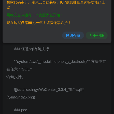
独家代码审计、凌风云自助获取、ICP信息批量查询等功能已上
————
线
网络安全从拥有一个资源大全开始！
WeCenter 3.3.4
现在购买仅需99元一年！续费还享八折！
三、复现过程
详细介绍
注册登陆
————
### 任意sql语句执行
**system/aws\_model.inc.php:\_\_destruct()** 方法中存
在任意 **SQL**
语句执行。
![](/static/qingy/WeCenter_3.3.4_前台sql注
入/img/rId25.png)
### poc