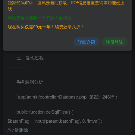
独家代码审计、凌风云自助获取、ICP信息批量查询等功能已上
内容管理系统，
线
网络安全从拥有一个资源大全开始！
二、漏洞影响
现在购买仅需99元一年！续费还享八折！
————
详细介绍
注册登陆
CLTPHP 5.8及之前版本
三、复现过程
————
### 漏洞分析
`app/admin/controller/Database.php` 第221-248行：
public function delSqlFiles() {
$batchFlag = input(‘param.batchFlag’, 0, ‘intval’);
//批量删除