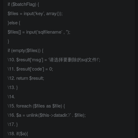
if ($batchFlag) {
$files = input(‘key’, array());
}else {
$files[] = input(‘sqlfilename’ , ”);
}
if (empty($files)) {
\10. $result[‘msg’] = ‘请选择要删除的sql文件!’;
\11. $result[‘code’] = 0;
\12. return $result;
\13. }
\14.
\15. foreach ($files as $file) {
\16. $a = unlink($this->datadir.’/’ . $file);
\17. }
\18. if($a){