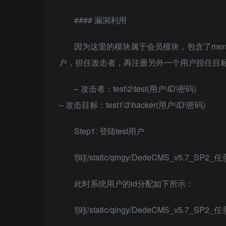
#### 漏洞利用
因为这里的模块属于会员模块，包含了member
户，担任攻击者，再注册另外一个用户担任目
– 攻击者：test\2\test(用户\ID\密码)
– 攻击目标：test1\3\hacker(用户\ID\密码)
Step1: 登陆test用户
![8](/static/qingy/DedeCMS_v5.7_S
此时系统用户的id分配如下所示：
![9](/static/qingy/DedeCMS_v5.7_S