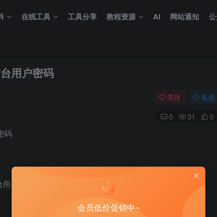
料
在线工具
工具分享
教程资源
AI
网站通知
公
改前台用户密码
关注
私信
0
31
0
户密码
前台用户密码
会员低价促销中~