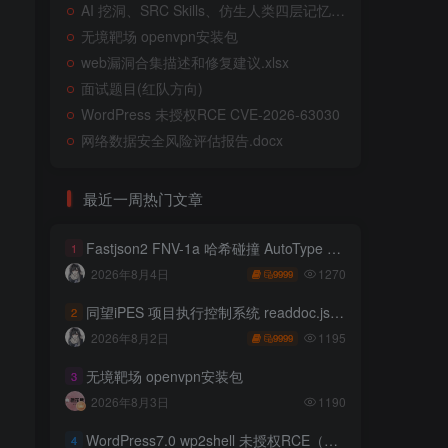
AI 挖洞、SRC Skills、仿生人类四层记忆系统
无境靶场 openvpn安装包
web漏洞合集描述和修复建议.xlsx
面试题目(红队方向)
WordPress 未授权RCE CVE-2026-63030
网络数据安全风险评估报告.docx
最近一周热门文章
Fastjson2 FNV-1a 哈希碰撞 AutoType 绕过远程代码执行
1
1270
2026年8月4日
9999
同望iPES 项目执行控制系统 readdoc.jsp存在任意文件读取
2
1195
2026年8月2日
9999
无境靶场 openvpn安装包
3
2026年8月3日
1190
WordPress7.0 wp2shell 未授权RCE（CVE-2026-63030 CVE-2026-60137）
4