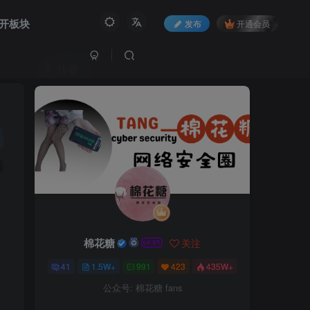
开板块
发布
开通会员
作者
棉花糖
关注
41
1.5W+
991
423
435W+
公众号: 棉花糖 fans