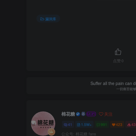
漏洞库
点赞
0
Suffer all the pain can d
一切痛苦能
棉花糖
关注
41
1.5W+
991
423
4
公众号: 棉花糖 fans