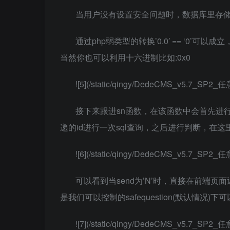
当用户没有设置安全问题时，数据库里存储的safequ
通过php弱类型的转换’0.0′ == ‘0’
当然你也可以利用十六进制比如:0x0
![5](/static/qingy/DedeCMS_v5.7_S
接下来跟进sn函数，在该函数中会首先进行初
递的id进行一次sql查询，之后进行判断，在这
![6](/static/qingy/DedeCMS_v5.7_S
可以看到当send为’N’时，直接在前端页
是我们可以控制的safequestion(默认情
![7](/static/qingy/DedeCMS_v5.7_S