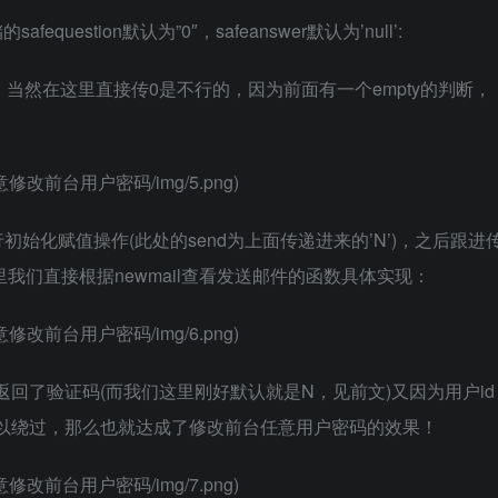
estion默认为”0″，safeanswer默认为’null’:
可以成立，当然在这里直接传0是不行的，因为前面有一个empty的判断，
P2_任意修改前台用户密码/img/5.png)
始化赋值操作(此处的send为上面传递进来的’N’)，之后跟进
里我们直接根据newmail查看发送邮件的函数具体实现：
P2_任意修改前台用户密码/img/6.png)
面返回了验证码(而我们这里刚好默认就是N，见前文)又因为用户id
况)下可以绕过，那么也就达成了修改前台任意用户密码的效果！
P2_任意修改前台用户密码/img/7.png)