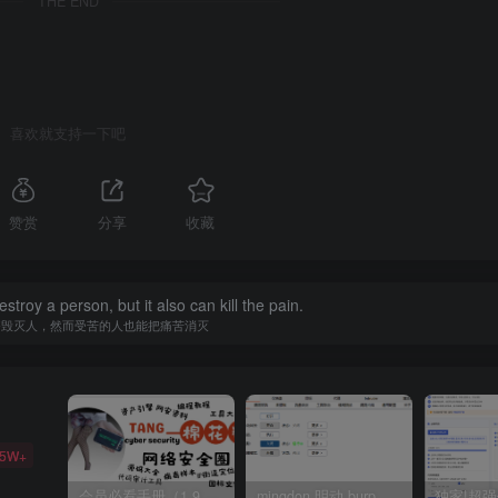
THE END
喜欢就支持一下吧
赞赏
分享
收藏
estroy a person, but it also can kill the pain.
够毁灭人，然而受苦的人也能把痛苦消灭
35W+
会员必看手册（1.9.0版本 26.4.5更新）
mingdon 明动 burp插件0.2.6版本 本地时间校验去除版