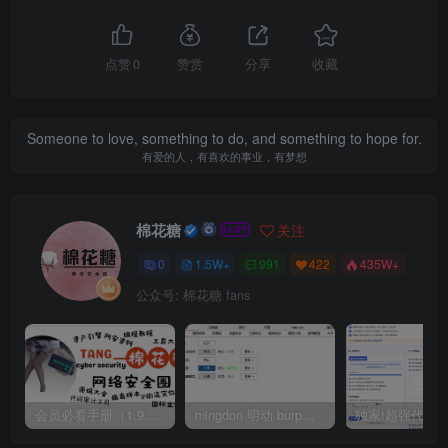
点赞
0
赞赏
分享
收藏
Someone to love, something to do, and something to hope for.
有爱的人，有喜欢的事业，有梦想
棉花糖
关注
0
1.5W+
991
422
435W+
公众号: 棉花糖 fans
会员必看手册（1.9.0版本 26.4.5更新）
mingdon 明动 burp插件0.2.6版本 本地时间校验去除版