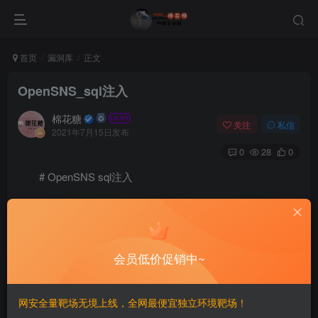
首页
漏洞库
正文
OpenSNS_sql注入
棉花糖
关注
私信
2021年7月15日发布
0
28
0
# OpenSNS sql注入
===============
一、漏洞简介
会员低价促销中~
————
网安全量靶场无境上线，全网最便宜独立环境靶场！
OpenSNS是基于OneThink的轻量级社交化用户中心框