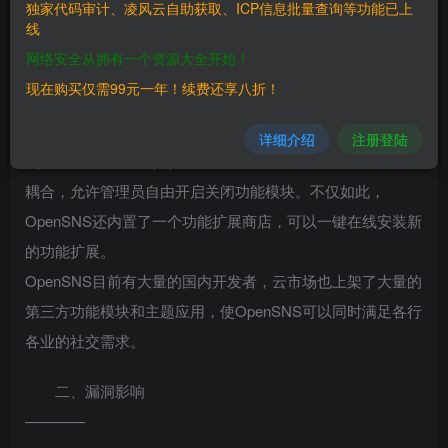
独家代码审计、凌风云自助获取、ICP信息批量查询等功能已上
架，系统秉持简约的设计风格，注重交流，为用户提供了一
线
套轻量级的社交方案。OpenSNS前身是”ThinkOX”，2015年
网络安全从拥有一个资源大全开始！
1月28号正式更名为OpenSNS。
现在购买仅需99元一年！续费还享八折！
OpenSNS采用PHP+MYSQL构建的一款有”身份”的开源免费
SNS社交系统，适用于多种社会关系。
详细介绍
注册登陆
OpenSNS采用thinkphp框架编写。系统的设计遵循高内聚低
耦合，允许管理员自由开启关闭功能模块。不仅如此，
OpenSNS还内置了一个功能扩展商店，可以一键在线安装新
的功能扩展。
OpenSNS目前有大量的国内开发者，云市场也上架了大量的
第三方功能模块和主题应用，使OpenSNS可以同时满足各行
各业的社交需求。
二、漏洞影响
————