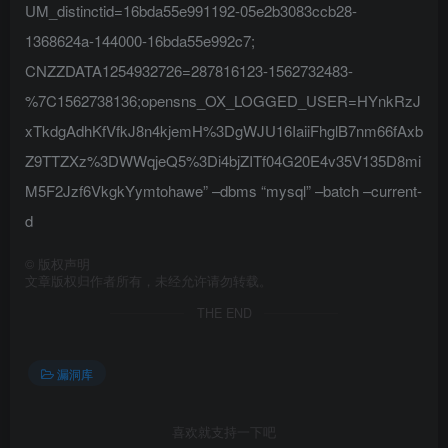
UM_distinctid=16bda55e991192-05e2b3083ccb28-
1368624a-144000-16bda55e992c7;
CNZZDATA1254932726=287816123-1562732483-
%7C1562738136;opensns_OX_LOGGED_USER=HYnkRzJ
xTkdgAdhKfVfkJ8n4kjemH%3DgWJU16IaiiFhglB7nm66fAxb
Z9TTZXz%3DWWqjeQ5%3Di4bjZITf04G20E4v35V135D8mi
M5F2Jzf6VkgkYymtohawe” –dbms “mysql” –batch –current-
d
©
版权声明
文章版权归作者所有，未经允许请勿转载。
THE END
漏洞库
喜欢就支持一下吧