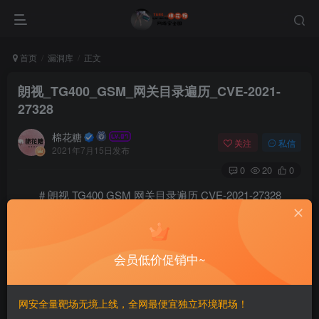
首页
漏洞库
正文
朗视_TG400_GSM_网关目录遍历_CVE-2021-
27328
棉花糖
关注
私信
2021年7月15日发布
0
20
0
# 朗视 TG400 GSM 网关目录遍历 CVE-2021-27328
## 漏洞描述
会员低价促销中~
朗视 TG400 GSM 网关存在目录遍历 ，攻击者可以通过
漏洞获取敏感信息
网安全量靶场无境上线，全网最便宜独立环境靶场！