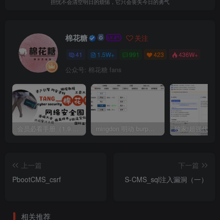
担忧不会清空明日的烦恼，它只会丧失今日的勇气
棉花糖
关注
41
1.5W+
991
423
436W+
公众号: 棉花糖 fans
会员必看手册（1.9.0版本 26.4.5更新）
mingdon 明动 burp插件0.2.6版本 本地时间校验去除版
上一篇
下一篇
PbootCMS_csrf
S-CMS_sql注入漏洞（一）
相关推荐