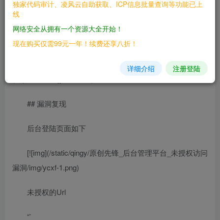
独家代码审计、凌风云自助获取、ICP信息批量查询等功能已上
线
> 原创先锋 后台管理平台
网络安全从拥有一个资源大全开始！
## FOFA
现在购买仅需99元一年！续费还享八折！
> body=”[https://www.bjycxf.com]
详细介绍
注册登陆
(https://www.bjycxf.com/)”
## 漏洞复现
后台登陆页面如下
[![img](/static/qingy/原创先锋_后台管理平台_未授权访问
漏洞/img/ycxf-1.png)
未授权的Url
“`