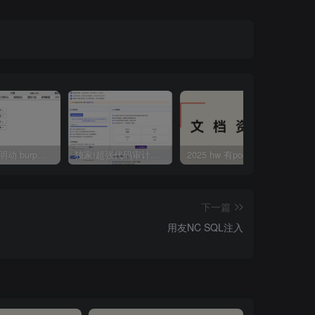
mingdon 明动 burp插件0.2.6版本 本地时间校验去除版
独家!超强代码审计工具上线！免费会员等你来嫖！
2025 hw 有poc的漏洞集合
下一篇
用友NC SQL注入