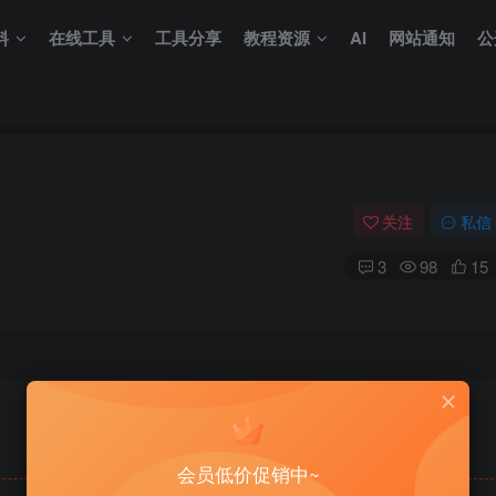
料
在线工具
工具分享
教程资源
AI
网站通知
公
关注
私信
3
98
15
会员低价促销中~