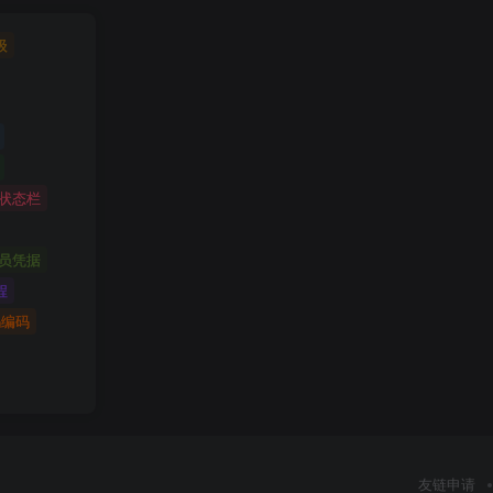
级
状态栏
员凭据
程
码编码
友链申请