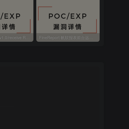
大华 evo-runs/v1.0/receive RCE
FineReport 帆软报表前台远程代码执行
wps 远程代码