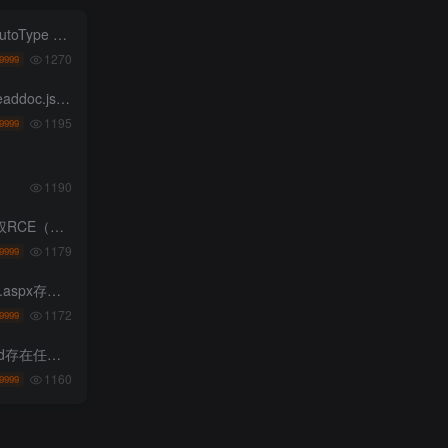
 绕过远程代码执行
1270
9999
p存在任意文件读取
1195
9999
1190
E-2026-60137）
1179
9999
任意文件上传
1172
9999
任意文件读取
1160
9999