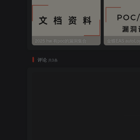
2025 hw 有poc的漏洞集合
评论
共3条