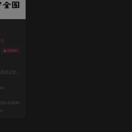
关注
435W+
类四层记忆系统
sx
26-63030
x