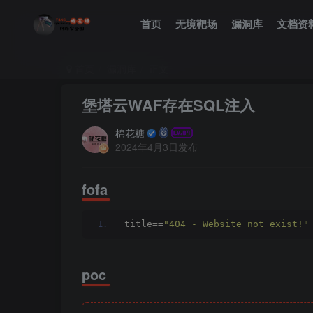
首页
无境靶场
漏洞库
文档资
首页
漏洞库
正文
堡塔云WAF存在SQL注入
棉花糖
2024年4月3日发布
fofa
title==
"404 - Website not exist!"
poc