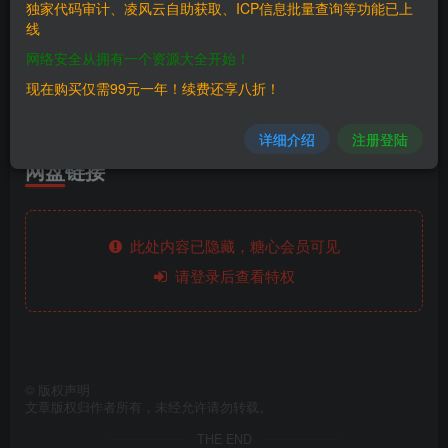
独家代码审计、凌风云自助获取、ICP信息批量查询等功能已上
|-- 【解压密码：fcmit.
cc
】第
09
章 linux内核漏洞挖掘实
线
|-- 【解压密码：fcmit.
cc
】第
10
章 codeql.
zip
|-- 【解压密码：fcmit.
cc
】第
11
章 深入理解代码审计.zi
网络安全从拥有一个资源大全开始！
|-- 【解压密码：fcmit.
cc
】第
12
章 漏洞挖掘系列课程回顾
|-- 【解压密码：fcmit.
cc
】第零章 资料课件.zip
现在购买仅需99元一年！续费还享八折！
|-- 展示目录.py
详细介绍
注册登陆
网盘链接
此处内容已隐藏，糖心会员可见
请登录后查看特权
©
版权声明
文章版权归作者所有，未经允许请勿转载。
THE END