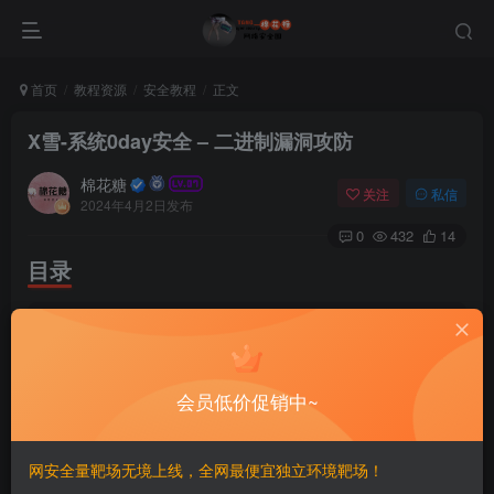
首页
教程资源
安全教程
正文
X雪-系统0day安全 – 二进制漏洞攻防
棉花糖
关注
私信
2024年4月2日发布
0
432
14
目录
|-- directory_tree.
txt
|-- 【解压密码：fcmit.
cc
】第
01
章 漏洞挖掘技术总览.zi
|-- 【解压密码：fcmit.
cc
】第
02
章 模糊测试介绍.zip
|-- 【解压密码：fcmit.
cc
】第
03
章 AFL原理.zip
会员低价促销中~
|-- 【解压密码：fcmit.
cc
】第
04
章 模糊测试工具基础使用
|-- 【解压密码：fcmit.
cc
】第
05
章 ASAN原理解析.zip
|-- 【解压密码：fcmit.
cc
】第
06
章 改造模糊测试工具.zi
|-- 【解压密码：fcmit.
cc
】第
07
章 从零实现模糊测试工具
网安全量靶场无境上线，全网最便宜独立环境靶场！
|-- 【解压密码：fcmit.
cc
】第
08
章 网络协议漏洞挖掘实战