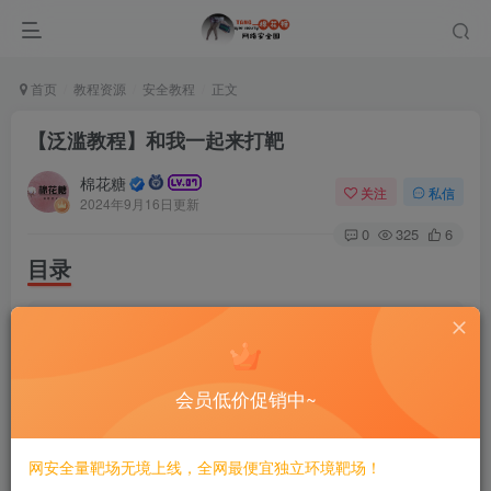
首页
教程资源
安全教程
正文
【泛滥教程】和我一起来打靶
棉花糖
关注
私信
2024年9月16日更新
0
325
6
目录
|-- 
1
/
    |-- 
1.
txt
    |-- medium_socnet.
ova
    |-- 第
01
周打靶.mp4
会员低价促销中~
|-- 
10
/
    |-- 
10.
txt
    |-- 第
10
周打靶.mp4
|-- 
11
/
网安全量靶场无境上线，全网最便宜独立环境靶场！
    |-- 
11.
txt