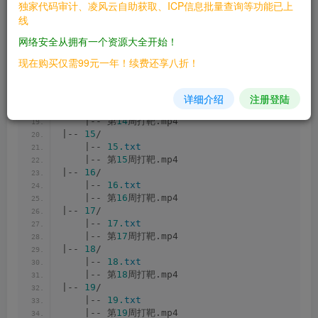
独家代码审计、凌风云自助获取、ICP信息批量查询等功能已上
    |-- 第
11
周打靶.mp4
线
|-- 
12
/
    |-- 
12.
txt
网络安全从拥有一个资源大全开始！
    |-- 第
12
周打靶
1.
mp4
|-- 
13
/
现在购买仅需99元一年！续费还享八折！
    |-- 
13.
txt
    |-- 第
13
周打靶.mp4
|-- 
14
/
详细介绍
注册登陆
    |-- 
14.
txt
    |-- 第
14
周打靶.mp4
|-- 
15
/
    |-- 
15.
txt
    |-- 第
15
周打靶.mp4
|-- 
16
/
    |-- 
16.
txt
    |-- 第
16
周打靶.mp4
|-- 
17
/
    |-- 
17.
txt
    |-- 第
17
周打靶.mp4
|-- 
18
/
    |-- 
18.
txt
    |-- 第
18
周打靶.mp4
|-- 
19
/
    |-- 
19.
txt
    |-- 第
19
周打靶.mp4