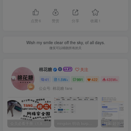
点赞
6
赞赏
分享
收藏
1
Wish my smile clear off the sky, of all days.
微笑可以晴朗所有的天
棉花糖
关注
41
1.5W+
991
422
435W+
公众号: 棉花糖 fans
会员必看手册（1.9.0版本 26.4.5更新）
mingdon 明动 burp插件0.2.6版本 本地时间校验去除版