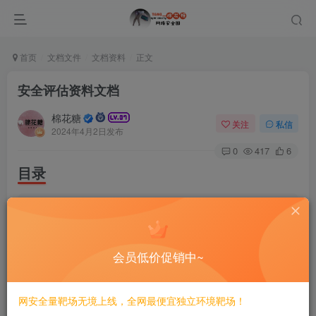
首页
文档文件
文档资料
正文
安全评估资料文档
棉花糖
关注
私信
2024年4月2日发布
0
417
6
目录
|-- directory_tree.
txt
|-- XX安全评估项目主机人工安全评估报告.doc
|-- XX安全评估项目主机人工评估Checklist.
doc
|-- XX安全评估项目网络设备人工安全评估报告.doc
会员低价促销中~
|-- XX安全评估项目风险评估报告.doc
|-- XX系统安全评估项目启动汇报.ppt
|-- XX统安全评估项目范围调查表.xls
|-- 公众号：棉花糖网络安全圈
网安全量靶场无境上线，全网最便宜独立环境靶场！
|-- 展示目录.py