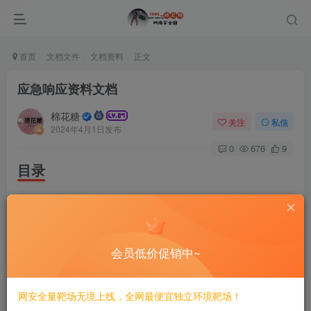
首页
文档文件
文档资料
正文
应急响应资料文档
棉花糖
关注
私信
2024年4月1日发布
0
676
9
目录
|-- directory_tree.
txt
|-- Linux 应急响应手册v1.
5
 发行版.pdf
|-- 公众号：棉花糖网络安全圈
|-- 展示目录.py
会员低价促销中~
|-- 应急响应 网络安全的预防、发现、处置和恢复.pdf
|-- 应急响应下的常用命令集合.docx
|-- 应急响应实战笔记.pdf
|-- 应急预案合集.zip
网安全量靶场无境上线，全网最便宜独立环境靶场！
|-- 攻击应急溯源的一些常见思路.pdf