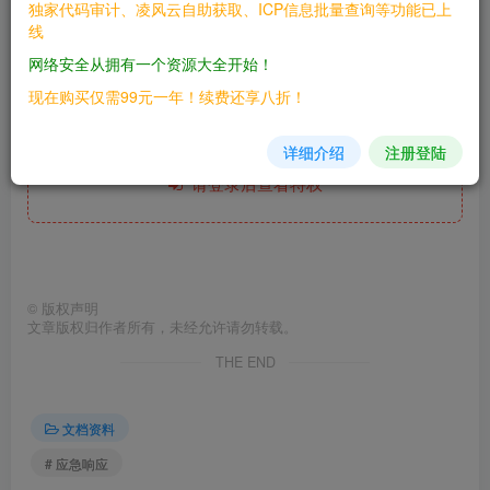
独家代码审计、凌风云自助获取、ICP信息批量查询等功能已上
线
网络安全从拥有一个资源大全开始！
网盘链接
现在购买仅需99元一年！续费还享八折！
此处内容已隐藏，糖心会员可见
详细介绍
注册登陆
请登录后查看特权
©
版权声明
文章版权归作者所有，未经允许请勿转载。
THE END
文档资料
# 应急响应