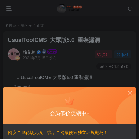
首页
漏洞库
正文
UsualToolCMS_大眾版5.0_重裝漏洞
棉花糖
关注
私信
2021年7月15日发布
0
12
0
# UsualToolCMS 大眾版5.0 重裝漏洞
==Payload==
©
版权声明
会员低价促销中~
文章版权归作者所有，未经允许请勿转载。
THE END
网安全量靶场无境上线，全网最便宜独立环境靶场！