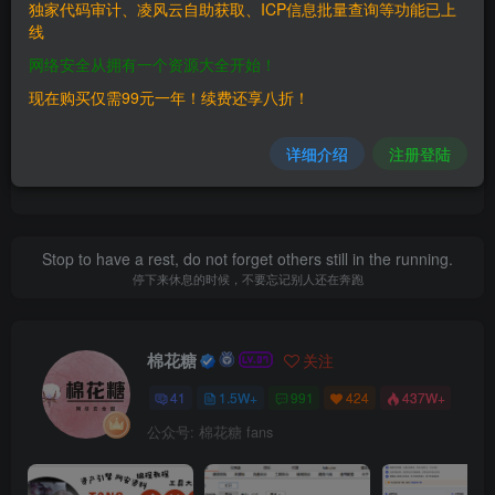
独家代码审计、凌风云自助获取、ICP信息批量查询等功能已上
漏洞库
线
网络安全从拥有一个资源大全开始！
喜欢就支持一下吧
现在购买仅需99元一年！续费还享八折！
详细介绍
注册登陆
点赞
0
赞赏
分享
收藏
Stop to have a rest, do not forget others still in the running.
停下来休息的时候，不要忘记别人还在奔跑
棉花糖
关注
41
1.5W+
991
424
437W+
公众号: 棉花糖 fans