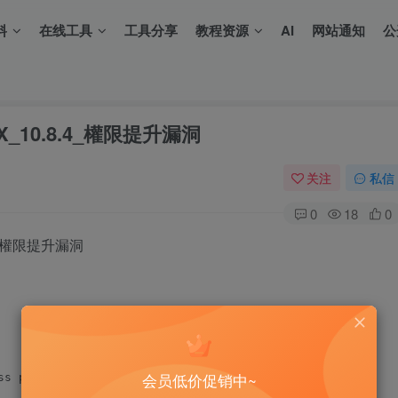
料
在线工具
工具分享
教程资源
AI
网站通知
公
OSX_10.8.4_權限提升漏洞
关注
私信
0
18
0
.8.4 權限提升漏洞
会员低价促销中~
s port\n";
