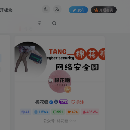
开板块
发布
开通会员
作者
棉花糖
关注
41
1.5W+
991
424
436W+
公众号: 棉花糖 fans