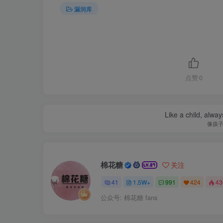
漏洞库
点赞
0
Like a child, alway
像孩
棉花糖
关注
41
1.5W+
991
424
4
公众号: 棉花糖 fans