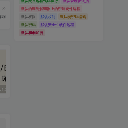
默认配置远程代码执行
默认管理员凭据
篇
默认的调制解调器上的密码硬件远程
務漏洞
默认权限
默认权利
默认弱密码编码
默认密码
默认安全性硬件远程
默认和弱加密
大华 evo-runs/v1.0/receive RCE
FineReport 帆软报表前台远程代码执行
wps 远程代码