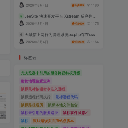
1180
2026年8月4日
9999
JeeSite 快速开发平台 Xstream 反序列化RCE
5
1175
2026年8月4日
9999
天融信上网行为管理系统pc.php存在xss
6
1164
2026年8月4日
9999
标签云
龙浏览器未引用的服务路径特权升级
齿轮地理位置查询
鼠标鼠标按钮命令注入远程
鼠标远程代码执行
鼠标远程代码
鼠标路径遍历
鼠标本地文件包含
鼠标未引用的服务路径
鼠标事件状态栏
独家!超强代码审计工具上线！免费会员等你来嫖！
2025 hw 有poc的漏洞集合
技术文章投稿兑换会员规则
鼠标
默认错误页面跨站点脚本