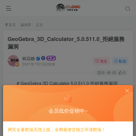
首页
漏洞库
正文
GeoGebra_3D_Calculator_5.0.511.0_拒絕服務
漏洞
棉花糖
关注
私信
2021年7月15日发布
0
12
0
# GeoGebra 3D Calculator 5.0.511.0 拒絕服務漏洞
==POC==
# Exploit Title: GeoGebra 3D Calculator 5.0.511.0 - D
会员低价促销中~
# Date: 2021-03-15

# Author: Brian Rodríguez

# Software Site: https://www.geogebra.org/download

# Download Link: https://play.google.com/store/apps/d
网安全量靶场无境上线，全网最便宜独立环境靶场！
# Version: 5.0.511.0
