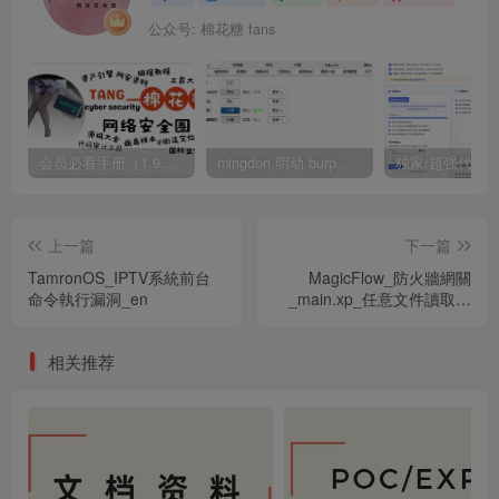
公众号: 棉花糖 fans
会员必看手册（1.9.0版本 26.4.5更新）
mingdon 明动 burp插件0.2.6版本 本地时间校验去除版
上一篇
下一篇
TamronOS_IPTV系統前台
MagicFlow_防火牆網關
命令執行漏洞_en
_main.xp_任意文件讀取漏
洞_zh-cn
相关推荐