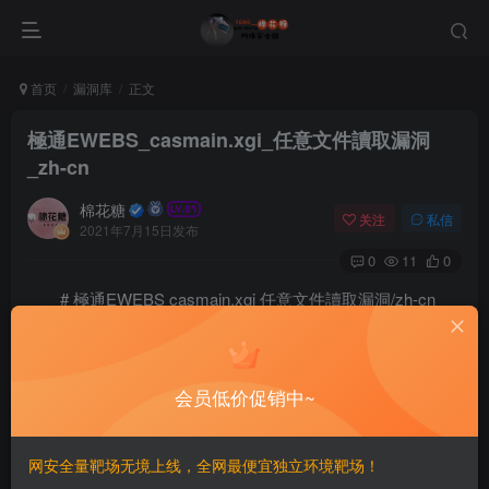
首页
漏洞库
正文
極通EWEBS_casmain.xgi_任意文件讀取漏洞
_zh-cn
棉花糖
关注
私信
2021年7月15日发布
0
11
0
# 極通EWEBS casmain.xgi 任意文件讀取漏洞/zh-cn
==漏洞影响==
会员低价促销中~
极通EWEBS
网安全量靶场无境上线，全网最便宜独立环境靶场！
==FOFA==