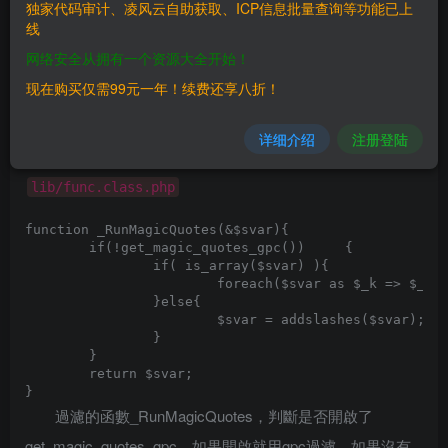
独家代码审计、凌风云自助获取、ICP信息批量查询等功能已上
if(!defined('CORE'))exit("error!"); 

线
网络安全从拥有一个资源大全开始！
頁面未加用戶是否登錄判斷，打開頁面是普通用戶權
现在购买仅需99元一年！续费还享八折！
限。 （系統是可以註冊的。）
详细介绍
注册登陆
==SQL注入==
lib/func.class.php
function _RunMagicQuotes(&$svar){

	if(!get_magic_quotes_gpc())	{

		if( is_array($svar) ){

			foreach($svar as $_k => $_v) $svar[$_k] = _RunMagicQuotes($_v);

		}else{

			$svar = addslashes($svar);

		}

	}

	return $svar;

過濾的函數_RunMagicQuotes，判斷是否開啟了
get_magic_quotes_gpc，如果開啟就用gpc過濾，如果沒有