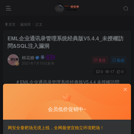
首页
漏洞库
正文
EML企业通讯录管理系统经典版V5.4.4_未授權訪
問&SQL注入漏洞
棉花糖
关注
私信
2021年7月15日发布
0
17
0
# EML企业通讯录管理系统经典版V5.4.4 未授權訪問
&SQL注入漏洞
==未授權訪問==
会员低价促销中~
action/action.address.php
网安全量靶场无境上线，全网最便宜独立环境靶场！
header("Content-type: text/html; charset=utf-8");
