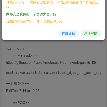
独家代码审计、凌风云自助获取、ICP信息批量查询等功能已上
   $ exiftool moo.djvu > /dev/null

线
    _______

   < pwned >

网络安全从拥有一个资源大全开始！
    -------

           \   ^__^

现在购买仅需99元一年！续费还享八折！
            \  (oo)\_______

               (__)\       )\/\

                   ||----w |

详细介绍
注册登陆
                   ||     ||

-- 

==Metasploit==
https://github.com/rapid7/metasploit-framework/pull/15185
==影響版本==
ExifTool 7.44 to 12.23
==POC==