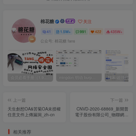
棉花糖
关注
41
1.5W+
991
422
435W+
公众号: 棉花糖 fans
会员必看手册（1.9.0版本 26.4.5更新）
mingdon 明动 burp插件0.2.6版本 本地时间校验去除版
上一篇
下一篇
天生創想OA&苦菊OA未授權
CNVD-2020-68869_新開普
任意文件上傳漏洞_zh-cn
電子股份有限公司_物聯網平
台任意文件下載漏洞
相关推荐