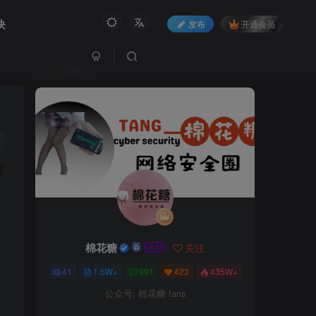
块
发布
开通会员
作者
棉花糖
关注
41
1.5W+
991
423
435W+
公众号: 棉花糖 fans