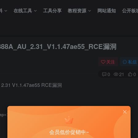
料
在线工具
工具分享
教程资源
网站通知
公开板
2888A_AU_2.31_V1.1.47ae55_RCE漏洞
关注
私信
0
21
0
U 2.31 V1.1.47ae55 RCE漏洞
会员低价促销中~