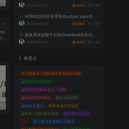
独家!超强代码审计工具上线！免费会员等你来嫖！
2025 hw 有poc的漏洞集合
技术文章投稿兑换会员规则
1179
2026年8月2日
9999
HCM信息同步管理系统upload.aspx存在任意文件上传
5
篇
1172
2026年8月2日
9999
18-
报装系统智能平台fileDownload存在任意文件读取
6
l組件
1156
2026年8月4日
漏洞
9999
标签云
龙浏览器未引用的服务路径特权升级
齿轮地理位置查询
鼠标鼠标按钮命令注入远程
鼠标远程代码执行
鼠标远程代码
大华 evo-runs/v1.0/receive RCE
FineReport 帆软报表前台远程代码执行
wps 远程代码
鼠标路径遍历
鼠标本地文件包含
鼠标未引用的服务路径
鼠标事件状态栏
鼠标
默认错误页面跨站点脚本