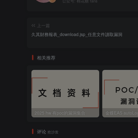
公众号: 棉花糖 fans
上一篇
久其財務報表_download.jsp_任意文件讀取漏洞
相关推荐
2025 hw 有poc的漏洞集合
评论
抢沙发