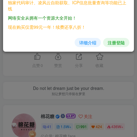
独家代码审计、凌风云自助获取、ICP信息批量查询等功能已上
THE END
线
网络安全从拥有一个资源大全开始！
漏洞库
现在购买仅需99元一年！续费还享八折！
喜欢就支持一下吧
详细介绍
注册登陆
点赞
0
赞赏
分享
收藏
Do not let dream just be your dream.
别让梦想只停留在梦里
棉花糖
关注
41
1.5W+
991
424
436W+
公众号: 棉花糖 fans