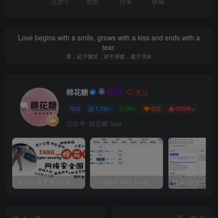
点赞
0
赞赏
分享
收藏
Love begins with a smile, grows with a kiss and ends with a
tear.
爱，起于微笑，浓于亲吻，逝于泪水
棉花糖
关注
0
1.5W+
991
422
435W+
公众号: 棉花糖 fans
会员必看手册（1.9.0版本 26.4.5更新）
mingdon 明动 burp插件0.2.6版本 本地时间校验去除版