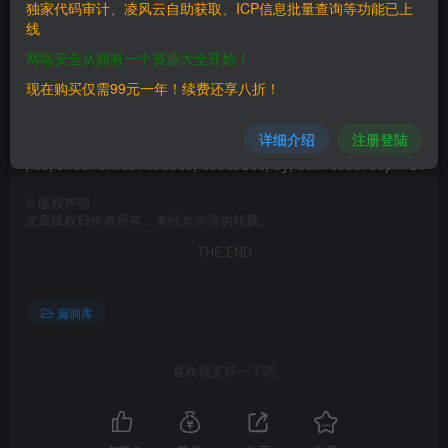
独家代码审计、凌风云自助获取、ICP信息批量查询等功能已上
线
==Payload==
网络安全从拥有一个资源大全开始！
现在购买仅需99元一年！续费还享八折！
Read web.config
详细介绍
注册登陆
©
版权声明
文章版权归作者所有，未经允许请勿转载。
THE END
漏洞库
喜欢就支持一下吧