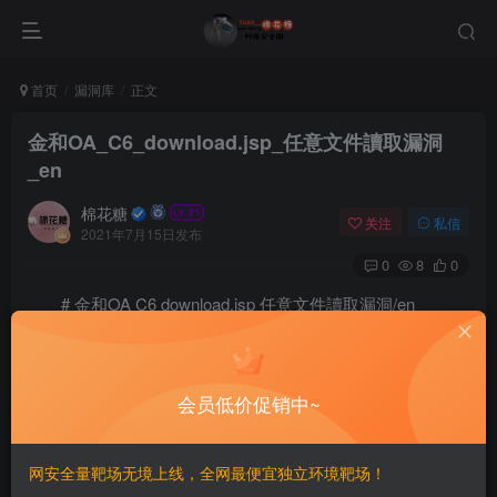
首页
漏洞库
正文
金和OA_C6_download.jsp_任意文件讀取漏洞
_en
棉花糖
关注
私信
2021年7月15日发布
0
8
0
# 金和OA C6 download.jsp 任意文件讀取漏洞/en
==Vulnerability Impact==
会员低价促销中~
Jinhe OA
网安全量靶场无境上线，全网最便宜独立环境靶场！
==FOFA==