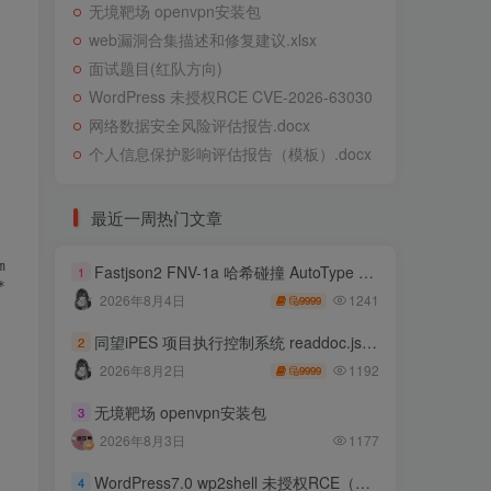
无境靶场 openvpn安装包
web漏洞合集描述和修复建议.xlsx
面试题目(红队方向)
WordPress 未授权RCE CVE-2026-63030
网络数据安全风险评估报告.docx
个人信息保护影响评估报告（模板）.docx
最近一周热门文章
e/89.0.4389.82 Safari/537.36

Fastjson2 FNV-1a 哈希碰撞 AutoType 绕过远程代码执行
1
;q=0.8,application/signed-exchange;v=b3;q=0.9

1241
2026年8月4日
9999
同望iPES 项目执行控制系统 readdoc.jsp存在任意文件读取
2
1192
2026年8月2日
9999
无境靶场 openvpn安装包
3
2026年8月3日
1177
WordPress7.0 wp2shell 未授权RCE（CVE-2026-63030 CVE-2026-60137）
4