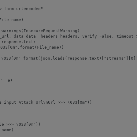
-form-urlencoded"

ile_name)

_warnings(InsecureRequestWarning)

_url, data=data, headers=headers, verify=False, timeout=5
response.text:    

33[0m".format(File_name))

033[0m".format(json.loads(response.text)["streams"][0][
, e)

e input Attack Url\nUrl >>> \033[0m"))

e >>> \033[0m"))
