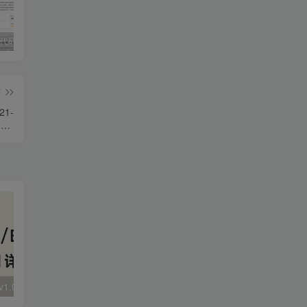
独家!超强代码审计工具上线！免费会员等你来嫖！
2025 hw 有poc的漏洞集合
技术文章投稿兑换会员规则
篇
21-
6.2_
漏洞
大华 evo-runs/v1.0/receive RCE
FineReport 帆软报表前台远程代码执行
wps 远程代码