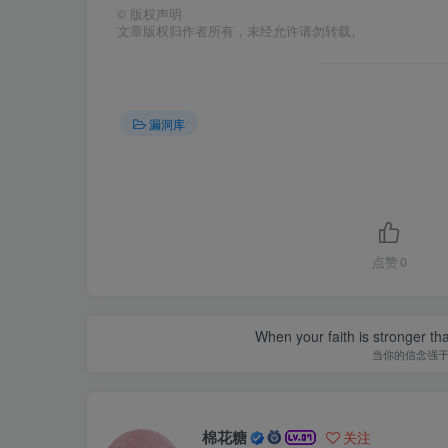
©
版权声明
文章版权归作者所有，未经允许请勿转载。
漏洞库
点赞
0
When your faith is stronger t
当你的信念强
棉花糖
关注