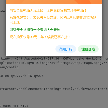
网安全量靶场无境上线，全网最便宜独立环境靶场！
独家代码审计、凌风云自助获取、ICP信息批量查询等功能
已上线
网络安全从拥有一个资源大全开始！
现在购买仅需99元一年！续费还享八折！
详细介绍
注册登陆
 Win64; x64) AppleWebKit/537.36 (KHTML, like Gecko) Chrom
pplication/xml;q=0.9,image/avif,image/webp,image/apng,*/*
an/config

8,en;q=0.7,zh-TW;q=0.6

reams HTTP/1.1
