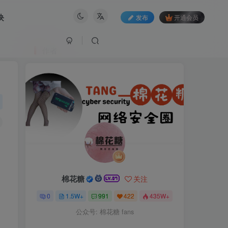
块
发布
开通会员
作者
棉花糖
关注
0
1.5W+
991
422
435W+
公众号: 棉花糖 fans