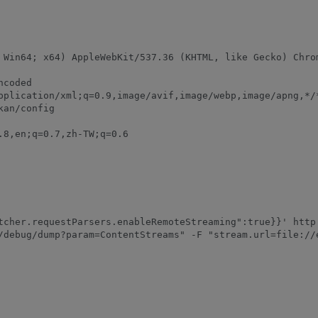
 Win64; x64) AppleWebKit/537.36 (KHTML, like Gecko) Chrom
coded

pplication/xml;q=0.9,image/avif,image/webp,image/apng,*/*
an/config

8,en;q=0.7,zh-TW;q=0.6

tcher.requestParsers.enableRemoteStreaming":true}}' http