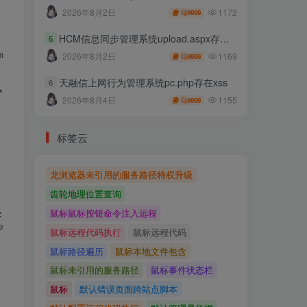
1172
2026年8月2日
9999
HCM信息同步管理系统upload.aspx存在任意文件上传
5
1169
2026年8月2日
e/89.0.4389.82 Safari/537.36

9999
天融信上网行为管理系统pc.php存在xss
6
;q=0.8,application/signed-exchange;v=b3;q=0.9

1155
2026年8月4日
9999
标签云
龙浏览器未引用的服务路径特权升级
齿轮地理位置查询
鼠标鼠标按钮命令注入远程
://xxx.xxx.xxx.xxx:8983/solr/{corename}/config -H 'Conten
鼠标远程代码执行
鼠标远程代码
鼠标路径遍历
鼠标本地文件包含
鼠标未引用的服务路径
鼠标事件状态栏
鼠标
默认错误页面跨站点脚本