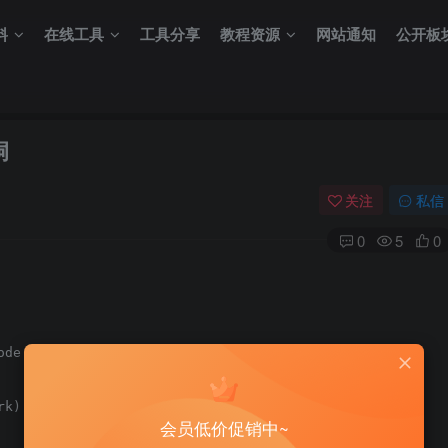
料
在线工具
工具分享
教程资源
网站通知
公开板
洞
关注
私信
0
5
0
de Execution

k)

会员低价促销中~