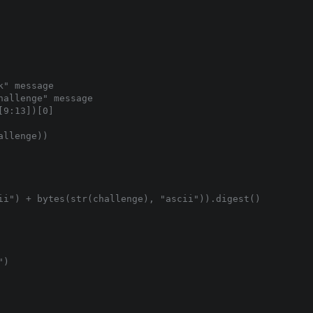
" message

allenge" message

9:13])[0]

llenge))

ii") + bytes(str(challenge), "ascii")).digest()

)
