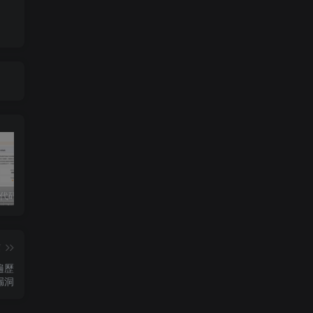
独家!超强代码审计工具上线！免费会员等你来嫖！
2025 hw 有poc的漏洞集合
技术文章投稿兑换会员规则
篇
錄遍歷
漏洞