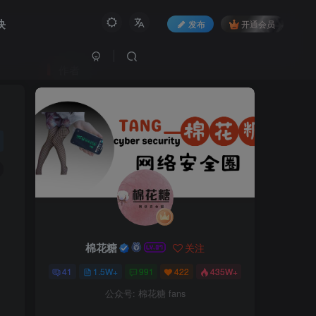
块
发布
开通会员
作者
棉花糖
关注
41
1.5W+
991
422
435W+
公众号: 棉花糖 fans