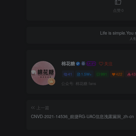
点赞
0
Life is simple.You
人
棉花糖
关注
41
1.5W+
991
422
4
公众号: 棉花糖 fans
上一篇
CNVD-2021-14536_銳捷RG-UAC信息洩露漏洞_zh-cn