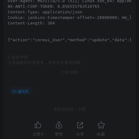
User-Agent: Mozilla/5.0 (X11; Linux x86_64) AppleWebK
NX-ANTI-CSRF-TOKEN: 0.856555763510765

Content-Type: application/json

Cookie: jenkins-timestamper-offset=-28800000; Hm_lvt_
Content-Length: 304

{"action":"coreui_User","method":"update","data":[{"u
©
版权声明
文章版权归作者所有，未经允许请勿转载。
THE END
漏洞库
喜欢就支持一下吧
点赞
0
赞赏
分享
收藏