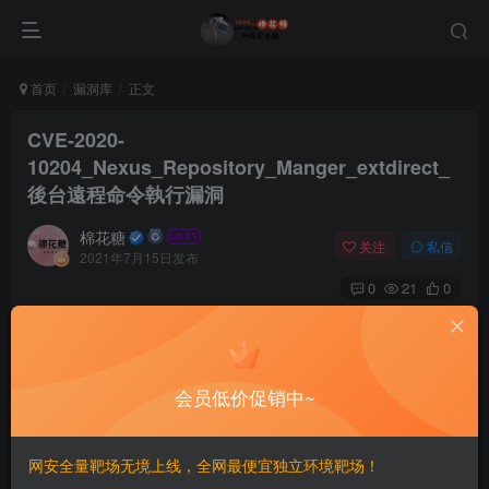
首页
漏洞库
正文
CVE-2020-
10204_Nexus_Repository_Manger_extdirect_
後台遠程命令執行漏洞
棉花糖
关注
私信
2021年7月15日发布
0
21
0
# CVE-2020-10204 Nexus Repository Manger extdirect
後台遠程命令執行漏洞
会员低价促销中~
==漏洞影響==
Nexus < 3.21.1
==前提條件==
网安全量靶场无境上线，全网最便宜独立环境靶场！