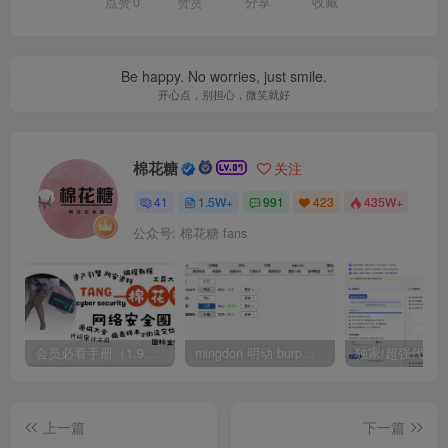
点赞
0
赞赏
分享
收藏
Be happy. No worries, just smile.
开心点，别担心，微笑就好
棉花糖
关注
41
1.5W+
991
423
435W+
公众号: 棉花糖 fans
会员必看手册（1.9.0版本 26.4.5更新）
mingdon 明动 burp插件0.2.6版本 本地时间校验去除版
上一篇
下一篇