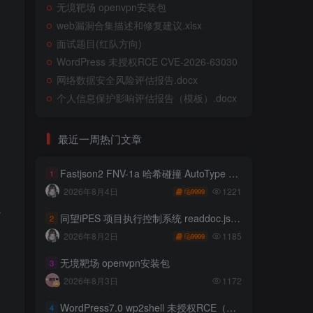
无境靶场 openvpn安装包
web漏洞合集描述和修复建议.xlsx
面试题目(红队方向)
WordPress 未授权RCE CVE-2026-63030
网络数据安全风险评估报告.docx
个人信息保护影响评估报告（模板）.docx
最近一周热门文章
Fastjson2 FNV-1a 哈希碰撞 AutoType 绕过远程代码执行
1
1221
2026年8月4日
9999
以
同望iPES 项目执行控制系统 readdoc.jsp存在任意文件读取
2
1185
2026年8月2日
9999
无境靶场 openvpn安装包
3
2026年8月3日
1172
WordPress7.0 wp2shell 未授权RCE（CVE-2026-63030 CVE-2026-60137）
4