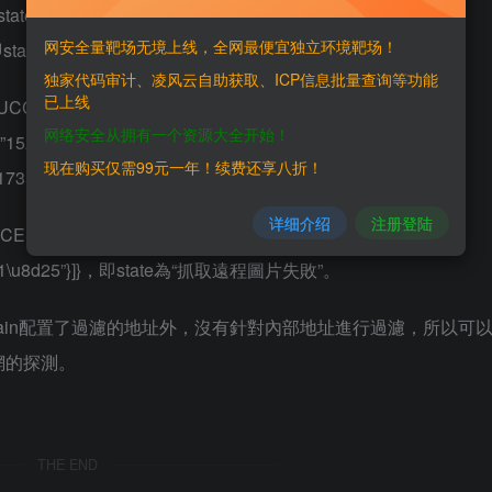
CCESS”, list: [{“state”:”
网安全量靶场无境上线，全网最便宜独立环境靶场！
} ]}，即state為“遠程連接出錯”。
独家代码审计、凌风云自助获取、ICP信息批量查询等功能
已上线
list: [{“state”: “SUCCESS”,”size”:”5103″,”source”:”
网络安全从拥有一个资源大全开始！
le”:”1527173588127099881.png”,”
现在购买仅需99元一年！续费还享八折！
/1527173588127099881.png”} ]}，即state為“SUCCESS”。
详细介绍
注册登陆
list: [{“state”:
\u5931\u8d25”}]}，即state為“抓取遠程圖片失敗”。
ocalDomain配置了過濾的地址外，沒有針對內部地址進行過濾，所以可
網的探測。
THE END