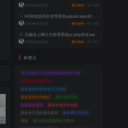
1169
2026年8月2日
9999
HCM信息同步管理系统upload.aspx存在任意文件上传
5
1166
2026年8月2日
9999
天融信上网行为管理系统pc.php存在xss
6
1151
2026年8月4日
9999
标签云
龙浏览器未引用的服务路径特权升级
齿轮地理位置查询
鼠标鼠标按钮命令注入远程
鼠标远程代码执行
鼠标远程代码
鼠标路径遍历
鼠标本地文件包含
鼠标未引用的服务路径
鼠标事件状态栏
独家!超强代码审计工具上线！免费会员等你来嫖！
2025 hw 有poc的漏洞集合
技术文章投稿兑换会员规则
鼠标
默认错误页面跨站点脚本