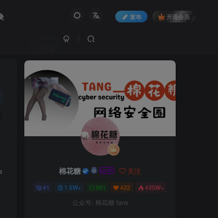
块
发布
开通会员
作者
棉花糖
关注
41
1.5W+
991
422
435W+
公众号: 棉花糖 fans