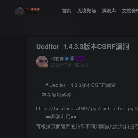
首页
无境靶场
漏洞库
文档资
首页
漏洞库
正文
Ueditor_1.4.3.3版本CSRF漏洞
棉花糖
2021年7月15日发布
# Ueditor 1.4.3.3版本CSRF漏洞
==存在漏洞路徑==
==漏洞利用==
可根據頁面返回的結果不同判斷該地址端口是