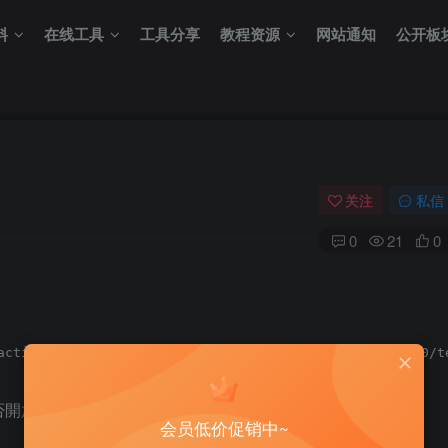
料
在线工具
工具分享
教程资源
网站通知
公开板
关注
私信
0
21
0
否開放：
会员低价促销中~