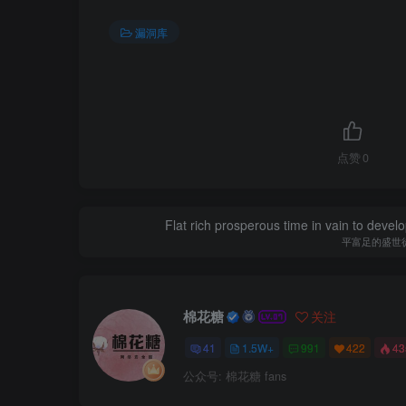
漏洞库
点赞
0
Flat rich prosperous time in vain to devel
平富足的盛世
棉花糖
关注
41
1.5W+
991
422
4
公众号: 棉花糖 fans