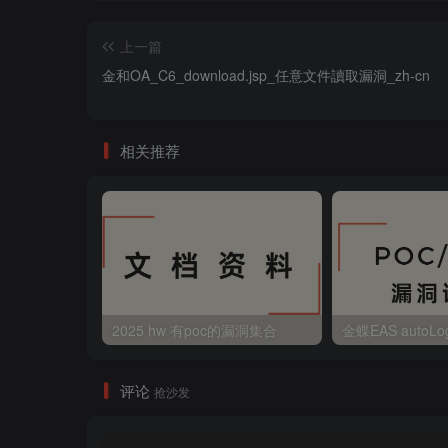
上一篇
金和OA_C6_download.jsp_任意文件讀取漏洞_zh-cn
相关推荐
2025 hw 有poc的漏洞集合
评论
抢沙发