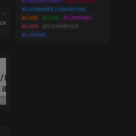
默认配置远程代码执行
默认管理员凭据
默认的调制解调器上的密码硬件远程
篇
默认权限
默认权利
默认弱密码编码
升漏洞
默认密码
默认安全性硬件远程
默认和弱加密
大华 evo-runs/v1.0/receive RCE
FineReport 帆软报表前台远程代码执行
wps 远程代码