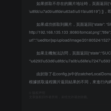
如果抓取不存在的圖片地址時，頁面返回{“state”: “SU
\u8fdc\u7a0b\u8fde\u63a5\u51fa\u9519″
如果成功抓取到圖片，頁面返回{“state”: “SUCCESS”, 
http://192.168.135.133 :8080/tomcat.png”,”tit
url”:”/ueditor/jsp/upload/image/20180524
如果主機無法訪問，頁面返回{“state”:”SUCCESS”, 
“\u6293\u53d6\u8fdc\u7a0b\u56fe\u7247
由於除了在config.js中的catcherL
根據抓取遠程圖片返回結果的不同，來進行內
©
版权声明
文章版权归作者所有，未经允许请勿转载。