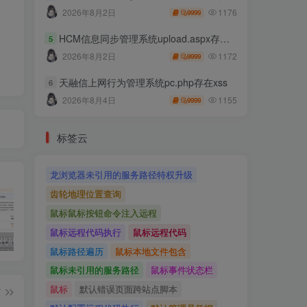
1176
2026年8月2日
9999
HCM信息同步管理系统upload.aspx存在任意文件上传
5
1172
2026年8月2日
9999
天融信上网行为管理系统pc.php存在xss
6
1155
2026年8月4日
9999
标签云
龙浏览器未引用的服务路径特权升级
齿轮地理位置查询
鼠标鼠标按钮命令注入远程
鼠标远程代码执行
鼠标远程代码
独家!超强代码审计工具上线！免费会员等你来嫖！
2025 hw 有poc的漏洞集合
技术文章投稿兑换会员规则
鼠标路径遍历
鼠标本地文件包含
鼠标未引用的服务路径
鼠标事件状态栏
鼠标
默认错误页面跨站点脚本
篇