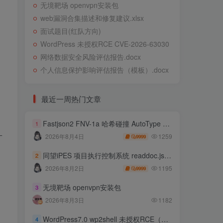
无境靶场 openvpn安装包
web漏洞合集描述和修复建议.xlsx
面试题目(红队方向)
WordPress 未授权RCE CVE-2026-63030
网络数据安全风险评估报告.docx
个人信息保护影响评估报告（模板）.docx
最近一周热门文章
Fastjson2 FNV-1a 哈希碰撞 AutoType 绕过远程代码执行
1
1259
2026年8月4日
9999
同望iPES 项目执行控制系统 readdoc.jsp存在任意文件读取
2
1195
2026年8月2日
9999
无境靶场 openvpn安装包
3
2026年8月3日
1182
WordPress7.0 wp2shell 未授权RCE（CVE-2026-63030 CVE-2026-60137）
4