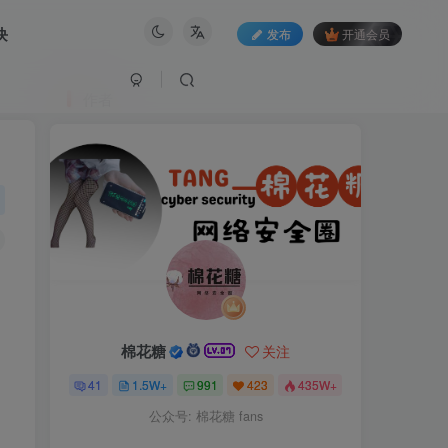
块
发布
开通会员
作者
棉花糖
关注
41
1.5W+
991
423
435W+
公众号: 棉花糖 fans