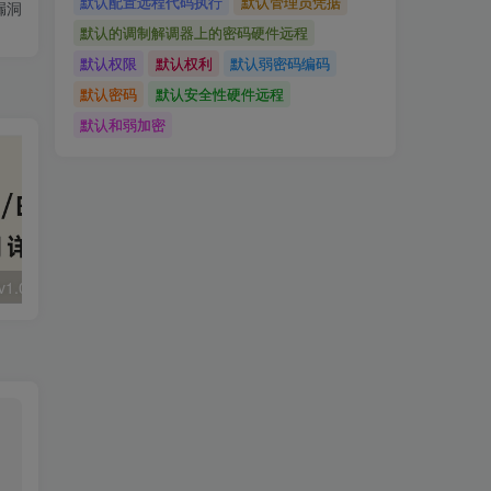
默认配置远程代码执行
默认管理员凭据
漏洞
默认的调制解调器上的密码硬件远程
默认权限
默认权利
默认弱密码编码
默认密码
默认安全性硬件远程
默认和弱加密
大华 evo-runs/v1.0/receive RCE
FineReport 帆软报表前台远程代码执行
wps 远程代码