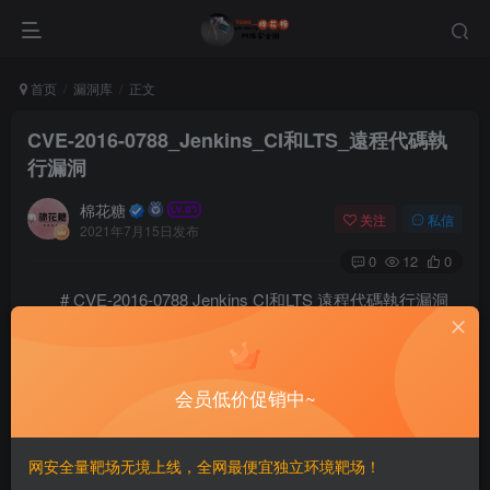
首页
漏洞库
正文
CVE-2016-0788_Jenkins_CI和LTS_遠程代碼執
行漏洞
棉花糖
关注
私信
2021年7月15日发布
0
12
0
# CVE-2016-0788 Jenkins CI和LTS 遠程代碼執行漏洞
==簡介==
会员低价促销中~
CloudBeesJenkinsCI1.650之前版本和LTS1.642.2之前版本的
remoting模塊中存在安全漏洞。遠程攻擊者可通過打開
JRMP監聽程序利用該漏洞執行任意代碼。
网安全量靶场无境上线，全网最便宜独立环境靶场！