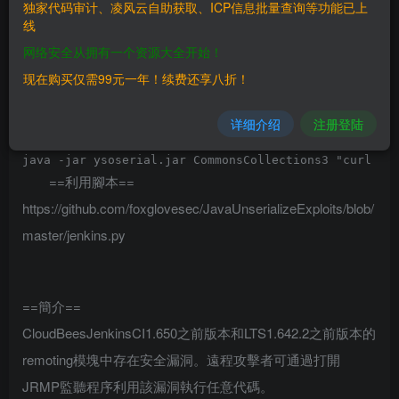
独家代码审计、凌风云自助获取、ICP信息批量查询等功能已上
利用需要X-Jenkins-CLI2-Port對應的端口，如果Jenkins
线
無法獲取CLI版本2的端口標頭
它會
网络安全从拥有一个资源大全开始！
X-Jenkins-CLI2-Port
退回到版本1。
现在购买仅需99元一年！续费还享八折！
==利用ys生成二進製文件==
详细介绍
注册登陆
==利用腳本==
https://github.com/foxglovesec/JavaUnserializeExploits/blob/
master/jenkins.py
==簡介==
CloudBeesJenkinsCI1.650之前版本和LTS1.642.2之前版本的
remoting模塊中存在安全漏洞。遠程攻擊者可通過打開
JRMP監聽程序利用該漏洞執行任意代碼。