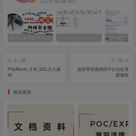
公众号: 棉花糖 fans
会员必看手册（1.9.0版本 26.4.5更新）
mingdon 明动 burp插件0.2.6版本 本地时间校验去除版
上一篇
下一篇
PhpAbook_0.9i_SQL注入漏
超星學習通網課平台信息洩
洞
露漏洞
相关推荐