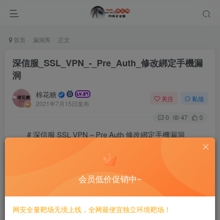
首页
漏洞库
正文
深信服_SSL_VPN_-_Pre_Auth_修改綁定手機漏
洞
棉花糖
关注
私信
2021年7月15日发布
0
47
0
# 深信服 SSL VPN – Pre Auth 修改綁定手機漏洞
==POC==
https://www.0-sec.org/por/changetelnum.csp?apiversion
会员低价促销中~
©
版权声明
网安全量靶场无境上线，全网最便宜独立环境靶场！
文章版权归作者所有，未经允许请勿转载。