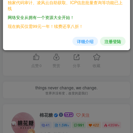
独家代码审计、凌风云自助获取、ICP信息批量查询等功能已上
THE END
线
网络安全从拥有一个资源大全开始！
漏洞库
现在购买仅需99元一年！续费还享八折！
详细介绍
注册登陆
喜欢就支持一下吧
点赞
0
赞赏
分享
收藏
things never change, we change.
世界并没有变，改变的是我们
棉花糖
关注
41
1.5W+
991
422
435W+