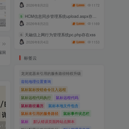
1172
2026年8月2日
9999
HCM信息同步管理系统upload.aspx存在任意文件上传
5
独家!超强代码审计工具上线！免费会员等你来嫖！
2025 hw 有poc的漏洞集合
技术文章投稿兑换会员规则
1169
2026年8月2日
9999
天融信上网行为管理系统pc.php存在xss
6
1153
2026年8月4日
9999
篇
S漏洞
标签云
龙浏览器未引用的服务路径特权升级
齿轮地理位置查询
鼠标鼠标按钮命令注入远程
鼠标远程代码执行
鼠标远程代码
鼠标路径遍历
鼠标本地文件包含
鼠标未引用的服务路径
鼠标事件状态栏
鼠标
默认错误页面跨站点脚本
大华 evo-runs/v1.0/receive RCE
FineReport 帆软报表前台远程代码执行
wps 远程代码