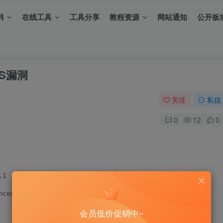
料
在线工具
工具分享
教程资源
网站通知
公开板
XSS漏洞
关注
私信
0
12
0
1

coded

会员低价促销中~