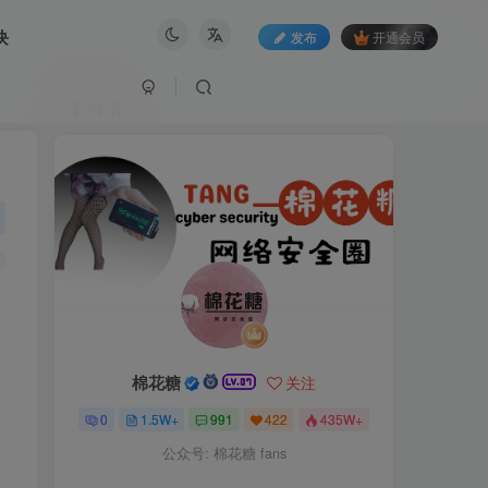
块
发布
开通会员
作者
棉花糖
关注
0
1.5W+
991
422
435W+
公众号: 棉花糖 fans