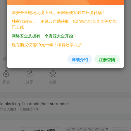
网安全量靶场无境上线，全网最便宜独立环境靶场！
独家代码审计、凌风云自助获取、ICP信息批量查询等功能
THE END
已上线
网络安全从拥有一个资源大全开始！
现在购买仅需99元一年！续费还享八折！
喜欢就支持一下吧
详细介绍
注册登陆
赞赏
分享
收藏
le blocking, I'm afraid their surrender.
不怕万人阻挡，只怕自己投降