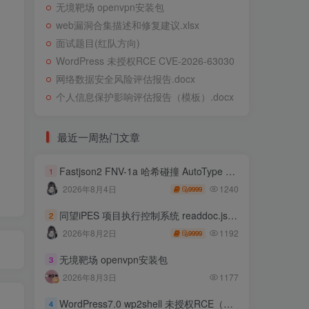
无境靶场 openvpn安装包
web漏洞合集描述和修复建议.xlsx
面试题目(红队方向)
WordPress 未授权RCE CVE-2026-63030
网络数据安全风险评估报告.docx
个人信息保护影响评估报告（模板）.docx
最近一周热门文章
Fastjson2 FNV-1a 哈希碰撞 AutoType 绕过远程代码执行
1
1240
2026年8月4日
9999
同望iPES 项目执行控制系统 readdoc.jsp存在任意文件读取
2
1192
2026年8月2日
9999
无境靶场 openvpn安装包
3
2026年8月3日
1177
WordPress7.0 wp2shell 未授权RCE（CVE-2026-63030 CVE-2026-60137）
4