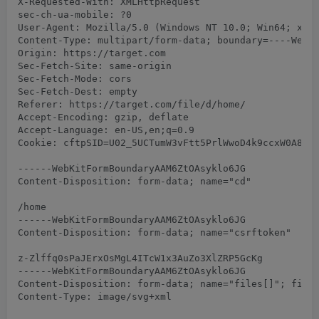
X-Requested-With: XMLHttpRequest

sec-ch-ua-mobile: ?0

User-Agent: Mozilla/5.0 (Windows NT 10.0; Win64; x64)
Content-Type: multipart/form-data; boundary=----WebKi
Origin: https://target.com

Sec-Fetch-Site: same-origin

Sec-Fetch-Mode: cors

Sec-Fetch-Dest: empty

Referer: https://target.com/file/d/home/

Accept-Encoding: gzip, deflate

Accept-Language: en-US,en;q=0.9

Cookie: cftpSID=U02_5UCTumW3vFtt5PrlWwoD4k9ccxW0A87oC
------WebKitFormBoundaryAAM6ZtOAsyklo6JG

Content-Disposition: form-data; name="cd"

/home

------WebKitFormBoundaryAAM6ZtOAsyklo6JG

Content-Disposition: form-data; name="csrftoken"

z-Zlffq0sPaJErxOsMgL4ITcW1x3AuZo3XlZRP5GcKg

------WebKitFormBoundaryAAM6ZtOAsyklo6JG

Content-Disposition: form-data; name="files[]"; filen
Content-Type: image/svg+xml
