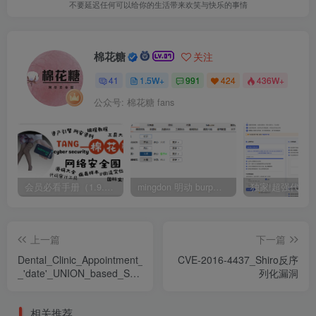
不要延迟任何可以给你的生活带来欢笑与快乐的事情
棉花糖
关注
41
1.5W+
991
424
436W+
公众号: 棉花糖 fans
会员必看手册（1.9.0版本 26.4.5更新）
mingdon 明动 burp插件0.2.6版本 本地时间校验去除版
上一篇
下一篇
Dental_Clinic_Appointment_Reservation_System_1.0_-
CVE-2016-4437_Shiro反序
_'date'_UNION_based_SQL
列化漏洞
注入漏洞
相关推荐