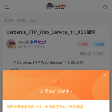
首页
漏洞库
正文
Cerberus_FTP_Web_Service_11_XSS漏洞
棉花糖
关注
私信
2021年7月15日发布
0
11
0
# Cerberus FTP Web Service 11 XSS漏洞
==XSS==
# Exploit Title: Cerberus FTP web Service 11 - 'svg' 
# Date: 08/06/2021

# Exploit Author: Mohammad Hossein Kaviyany

会员低价促销中~
# Vendor Homepage: www.cerberusftp.com

# Software Link: https://www.cerberusftp.com/download
# Version:11.0 releases prior to 11.0.4, 10.0 release
网安全量靶场无境上线，全网最便宜独立环境靶场！
# Tested on: windows server 2016
