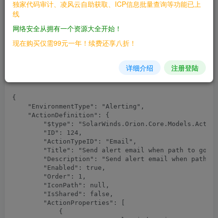
Host: 
独家代码审计、凌风云自助获取、ICP信息批量查询等功能已上
Content-Length: 3978

线
Accept: application/json, text/javascript, */*; q=0.0
网络安全从拥有一个资源大全开始！
X-XSRF-TOKEN: 
X-Requested-With: XMLHttpRequest

现在购买仅需99元一年！续费还享八折！
ViewLimitationID: 0

User-Agent: Mozilla/5.0

Content-Type: application/json; charset=UTF-8

详细介绍
注册登陆
Cookie: 
Connection: close

{

    "EnvironmentType": "Alerting",

    "ActionDefinition": {

        "$type": "SolarWinds.Orion.Core.Models.Action
        "ID": 124,

        "ActionTypeID": "Email",

        "Title": "Send alert email when path to googl
        "Description": "Send alert email when path to
        "Enabled": true,

        "Order": 1,

        "IconPath": null,

        "IsShared": false,

        "ActionProperties": [

            {
