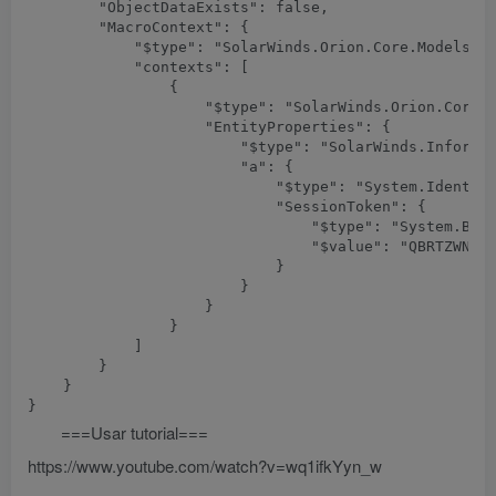
        "ObjectDataExists": false,

        "MacroContext": {

            "$type": "SolarWinds.Orion.Core.Models.Ma
            "contexts": [

                {

                    "$type": "SolarWinds.Orion.Core.M
                    "EntityProperties": {

                        "$type": "SolarWinds.Informat
                        "a": {

                            "$type": "System.Identity
                            "SessionToken": {

                                "$type": "System.Byte
                                "$value": "QBRTZWN1c
                            }

                        }

                    }

                }

            ]

        }

    }

===Usar tutorial===
https://www.youtube.com/watch?v=wq1ifkYyn_w