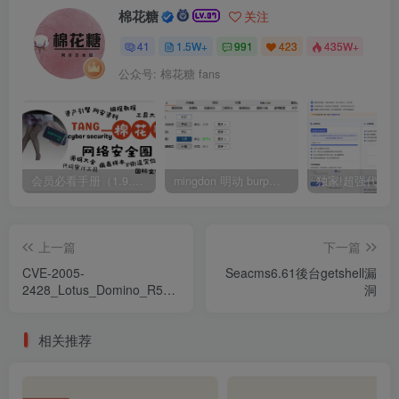
棉花糖
关注
41
1.5W+
991
423
435W+
公众号: 棉花糖 fans
会员必看手册（1.9.0版本 26.4.5更新）
mingdon 明动 burp插件0.2.6版本 本地时间校验去除版
上一篇
下一篇
CVE-2005-
Seacms6.61後台getshell漏
2428_Lotus_Domino_R5_and_R6_WebMail
洞
漏洞
相关推荐