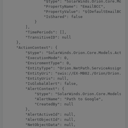
                "$type": "SolarWinds.Orion.Core.Model
                "PropertyName": "EmailBCC",

                "PropertyValue": "${DefaultEmailBCC}"
                "IsShared": false

            }

        ],

        "TimePeriods": [],

        "TransitiveID": null

    },

    "ActionContext": {

        "$type": "SolarWinds.Orion.Core.Models.Action
        "ExecutionMode": 0,

        "EnviromentType": 0,

        "EntityType": "Orion.NetPath.ServiceAssignmen
        "EntityUri": "swis://EX-MB02./Orion/Orion.Net
        "EntityUris": null,

        "IsGlobalAlert": false,

        "AlertContext": {

            "$type": "SolarWinds.Orion.Core.Models.Ac
            "AlertName": "Path to Google",

            "CreatedBy": null

        },

        "AlertActiveId": null,

        "AlertObjectId": null,

        "NetObjectData": null,
