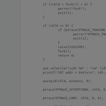
        if ((chld = fork()) < 0) {

		perror("fork");

		exit(1);

	}

	if (chld == 0) { 

		if (ptrace(PTRACE_TRACEME, 0, 0, 0) != 0) {

			perror("PTRACE_TRACEME");

			exit(1);

		}

		raise(SIGSTOP);

		fork();

		return 0;

	}

	asm volatile("sidt %0" : "=m" (idt));

	printf("IDT addr = 0x%lx\n", idt.addr);

	waitpid(chld, &status, 0);

	ptrace(PTRACE_SETOPTIONS, chld, 0, PTRACE_O_TRACEFORK); 

	ptrace(PTRACE_CONT, chld, 0, 0);
