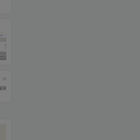
独家!超强代码审计工具上线！免费会员等你来嫖！
2025 hw 有poc的漏洞集合
技术文章投稿兑换会员规则
篇
取漏洞