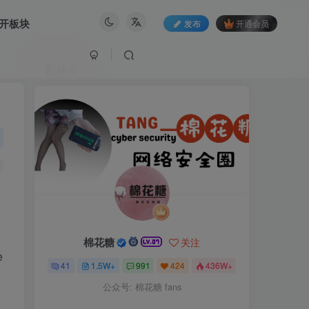
开板块
发布
开通会员
作者
棉花糖
关注
e
41
1.5W+
991
424
436W+
公众号: 棉花糖 fans