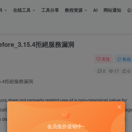
料
在线工具
工具分享
教程资源
AI
网站通知
公
_before_3.15.4拒絕服務漏洞
关注
私信
0
17
0
e 3.15.4拒絕服務漏洞
ors does not properly restrict use of a non-canonical value for
call that does not use IRET, which allows local users to leverag
denial of service (double fault), via a crafted application that
会员低价促销中~