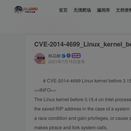
首页
无境靶场
漏洞库
文档资
首页
漏洞库
正文
CVE-2014-4699_Linux_kernel
棉花糖
2021年7月15日发布
# CVE-2014-4699 Linux kernel befor
==INFO==
The Linux kernel before 3.15.4 on Intel process
the saved RIP address in the case of a system 
a race condition and gain privileges, or cause a 
makes ptrace and fork system calls.