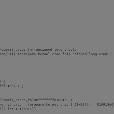
*commit_creds_fn)(unsigned long cred);

arm(3))) (*prepare_kernel_cred_fn)(unsigned long cred);

 {
