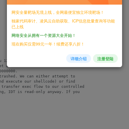
网安全量靶场无境上线，全网最便宜独立环境靶场！
独家代码审计、凌风云自助获取、ICP信息批量查询等功能
已上线
网络安全从拥有一个资源大全开始！
现在购买仅需99元一年！续费还享八折！
详细介绍
注册登陆
u 12.04.0 LTS (3.2.0-23-generic), the

et and overwrite the #PF handler so we

000000.

trashed. We can either attempt to

nd execute our shellcode) or find

 transfer exec flow to our controlled

ng, IDT is read-only anyway. If you
