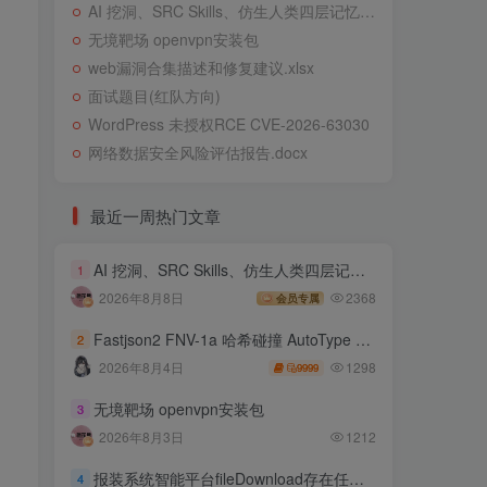
AI 挖洞、SRC Skills、仿生人类四层记忆系统
无境靶场 openvpn安装包
web漏洞合集描述和修复建议.xlsx
面试题目(红队方向)
WordPress 未授权RCE CVE-2026-63030
网络数据安全风险评估报告.docx
最近一周热门文章
AI 挖洞、SRC Skills、仿生人类四层记忆系统
1
2026年8月8日
2368
会员专属
Fastjson2 FNV-1a 哈希碰撞 AutoType 绕过远程代码执行
2
1298
2026年8月4日
9999
无境靶场 openvpn安装包
3
2026年8月3日
1212
报装系统智能平台fileDownload存在任意文件读取
4