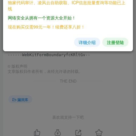
Cookie: think_language=zh-cn; PHPSESSID_NAMED=h9j8utb
独家代码审计、凌风云自助获取、ICP信息批量查询等功能已上
Connection: close

线
Content-Type: multipart/form-data; boundary=----WebKi
Content-Length: 164

网络安全从拥有一个资源大全开始！
现在购买仅需99元一年！续费还享八折！
------WebKitFormBoundaryfcKRltGv

Content-Disposition: form-data; name="file"; filename
Content-Type: image/avif

详细介绍
注册登陆
1

©
版权声明
文章版权归作者所有，未经允许请勿转载。
THE END
漏洞库
喜欢就支持一下吧